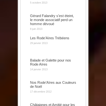
5 octobre 2013
Gérard Falandry s’est éteint,
le monde associatif perd un
homme dévoué
8 juin 2013
Les Rode’Aïres Trébéens
29 janvier 2013
Balade et Galette pour nos
Rode Aïres
14 janvier 2013
Nos Rode’Aïres aux Couleurs
de Noël
17 décembre 2012
Châtaignes et Amitié pour les