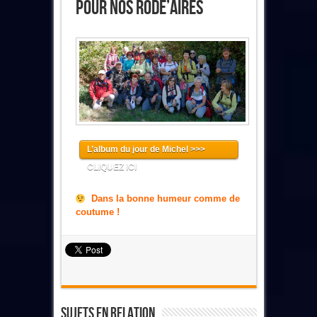
Pour Nos Rode’Aïres
L’album du jour de Michel >>>
CLIQUEZ ICI
Dans la bonne humeur comme de
coutume !
Sujets En Relation