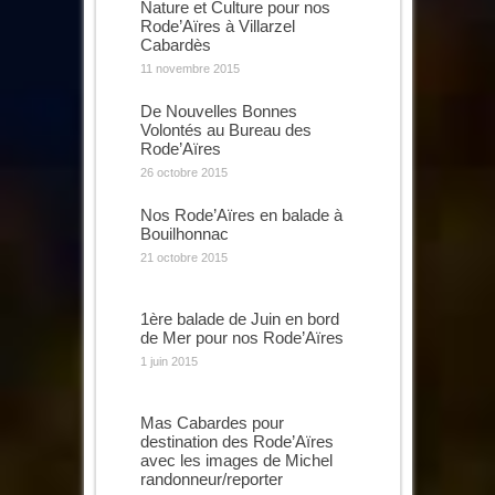
Nature et Culture pour nos
Rode’Aïres à Villarzel
Cabardès
11 novembre 2015
De Nouvelles Bonnes
Volontés au Bureau des
Rode’Aïres
26 octobre 2015
Nos Rode’Aïres en balade à
Bouilhonnac
21 octobre 2015
1ère balade de Juin en bord
de Mer pour nos Rode’Aïres
1 juin 2015
Mas Cabardes pour
destination des Rode’Aïres
avec les images de Michel
randonneur/reporter