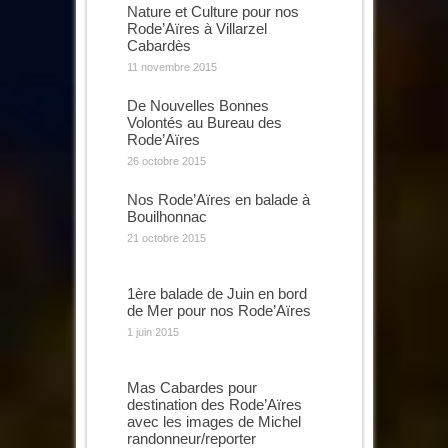
Nature et Culture pour nos
Rode’Aïres à Villarzel
Cabardès
11 novembre 2015
De Nouvelles Bonnes
Volontés au Bureau des
Rode’Aïres
26 octobre 2015
Nos Rode’Aïres en balade à
Bouilhonnac
21 octobre 2015
1ère balade de Juin en bord
de Mer pour nos Rode’Aïres
1 juin 2015
Mas Cabardes pour
destination des Rode’Aïres
avec les images de Michel
randonneur/reporter