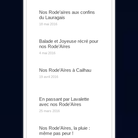
Nos Rode’aïres aux confins
du Lauragais
18 mai 2016
Balade et Joyeuse récré pour
nos Rode’Aïres
4 mai 2016
Nos Rode’Aïres à Cailhau
19 avril 2016
En passant par Lavalette
avec nos Rode’Aïres
25 mars 2016
Nos Rode’Aïres, la pluie :
même pas peur !