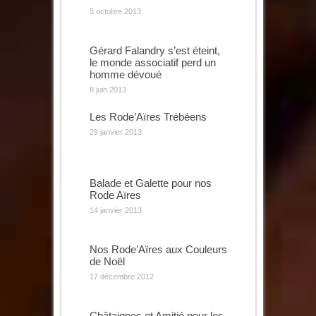
5 octobre 2013
Gérard Falandry s’est éteint,
le monde associatif perd un
homme dévoué
8 juin 2013
Les Rode’Aïres Trébéens
29 janvier 2013
Balade et Galette pour nos
Rode Aïres
14 janvier 2013
Nos Rode’Aïres aux Couleurs
de Noël
17 décembre 2012
Châtaignes et Amitié pour les