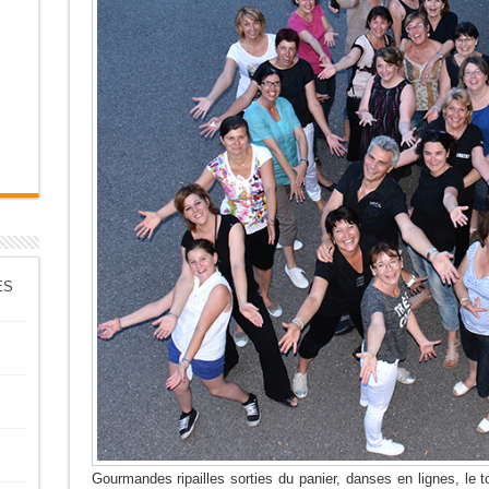
ES
Gourmandes ripailles sorties du panier, danses en lignes, le t