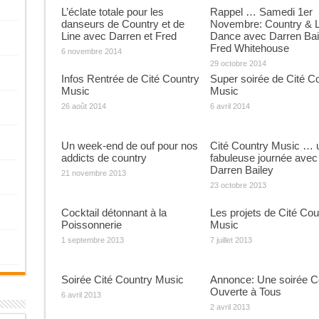
L’éclate totale pour les
Rappel … Samedi 1er
danseurs de Country et de
Novembre: Country & L
Line avec Darren et Fred
Dance avec Darren Bai
Fred Whitehouse
6 novembre 2014
29 octobre 2014
Infos Rentrée de Cité Country
Super soirée de Cité C
Music
Music
26 août 2014
6 avril 2014
Un week-end de ouf pour nos
Cité Country Music … 
addicts de country
fabuleuse journée avec
Darren Bailey
21 novembre 2013
23 octobre 2013
Cocktail détonnant à la
Les projets de Cité Cou
Poissonnerie
Music
1 septembre 2013
7 juillet 2013
Soirée Cité Country Music
Annonce: Une soirée C
Ouverte à Tous
6 avril 2013
2 avril 2013