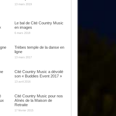
13 mars 2019
Le bal de Cité Country Music
«
en images
6 mars 2018
igne
Trèbes temple de la danse en
ligne
13 mars 2017
ne
Cité Country Music a dévoilé
son « Buddies Event 2017 »
13 avril 2016
é
Cité Country Music pour nos
ux
Aînés de la Maison de
Retraite
17 février 2015