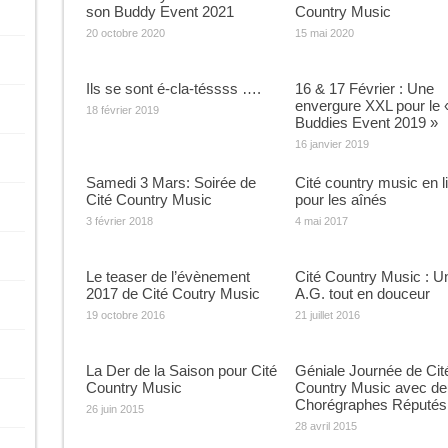
son Buddy Event 2021
Country Music
20 octobre 2020
15 mai 2020
Ils se sont é-cla-téssss ….
16 & 17 Février : Une
envergure XXL pour le 
18 février 2019
Buddies Event 2019 »
16 janvier 2019
Samedi 3 Mars: Soirée de
Cité country music en l
Cité Country Music
pour les aînés
3 février 2018
4 mai 2017
Le teaser de l’évènement
Cité Country Music : U
2017 de Cité Coutry Music
A.G. tout en douceur
19 octobre 2016
21 juillet 2016
La Der de la Saison pour Cité
Géniale Journée de Cit
Country Music
Country Music avec de
Chorégraphes Réputés
26 juin 2015
28 avril 2015