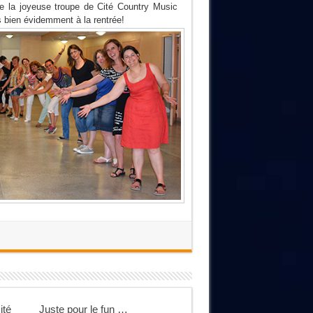
de la joyeuse troupe de Cité Country Music
s bien évidemment à la rentrée!
ité
Juste pour le fun …