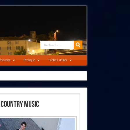
ortraits
Pratique
Trèbes d’Hier
té Country Music