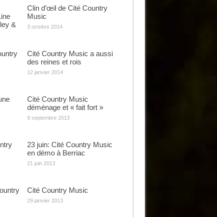
Clin d’œil de Cité Country
ine
Music
ley &
3 octobre 2014
ountry
Cité Country Music a aussi
des reines et rois
12 janvier 2014
une
Cité Country Music
déménage et « fait fort »
9 septembre 2013
ntry
23 juin: Cité Country Music
en démo à Berriac
21 juin 2013
ountry
Cité Country Music
29 janvier 2013