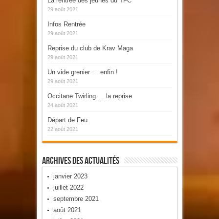
La rentrée des jeunes du TFC
29 août 2021
Infos Rentrée
29 août 2021
Reprise du club de Krav Maga
29 août 2021
Un vide grenier … enfin !
29 août 2021
Occitane Twirling … la reprise
24 août 2021
Départ de Feu
22 août 2021
Archives Des Actualités
janvier 2023
juillet 2022
septembre 2021
août 2021