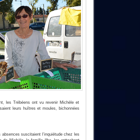
nt, les Trébéens ont vu revenir Michèle et
saient leurs huîtres et moules, bichonnées
s absences suscitaient l’inquiétude chez les