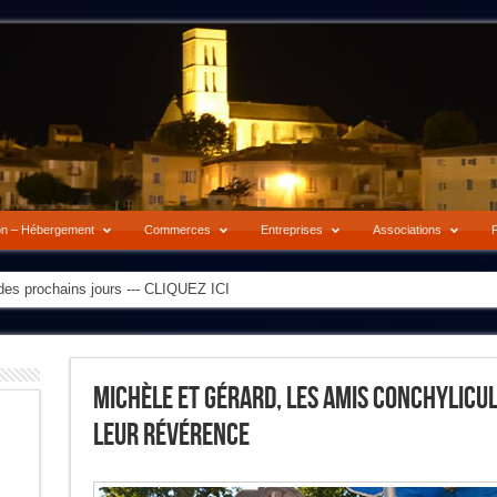
on – Hébergement
Commerces
Entreprises
Associations
P
es prochains jours --- CLIQUEZ ICI
Michèle Et Gérard, Les Amis Conchylicul
Leur Révérence