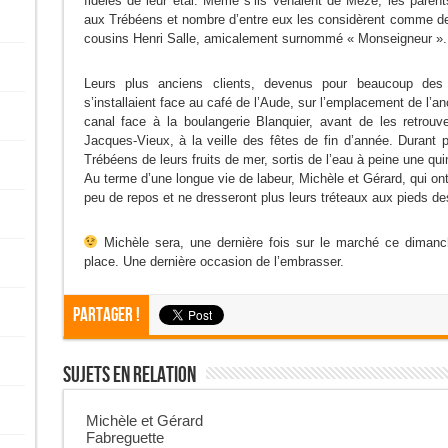
fidèles de leur étal. Même s’ils venaient de Mèze, les parents
aux Trébéens et nombre d’entre eux les considèrent comme des
cousins Henri Salle, amicalement surnommé « Monseigneur ».
Leurs plus anciens clients, devenus pour beaucoup des
s’installaient face au café de l’Aude, sur l’emplacement de l’an
canal face à la boulangerie Blanquier, avant de les retrou
Jacques-Vieux, à la veille des fêtes de fin d’année. Durant p
Trébéens de leurs fruits de mer, sortis de l’eau à peine une qui
Au terme d’une longue vie de labeur, Michèle et Gérard, qui on
peu de repos et ne dresseront plus leurs tréteaux aux pieds de
Michèle sera, une dernière fois sur le marché ce dimanch
place. Une dernière occasion de l’embrasser.
Partager !
Sujets En Relation
Michèle et Gérard
Fabreguette