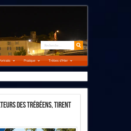
ortraits
Pratique
Trèbes d’Hier
teurs Des Trébéens, Tirent