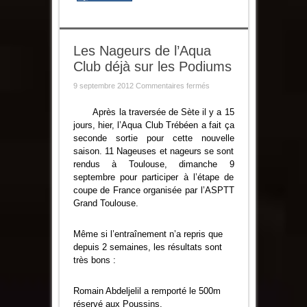
Les Nageurs de l’Aqua
Club déjà sur les Podiums
sur
9 septembre 2012
Commentaires fermés
Les
Nageurs
de
Après la traversée de Sète il y a 15
l’Aqua
jours, hier, l’Aqua Club Trébéen a fait ça
Club
déjà
seconde sortie pour cette nouvelle
sur
saison. 11 Nageuses et nageurs se sont
les
Podiums
rendus à Toulouse, dimanche 9
septembre pour participer à l’étape de
coupe de France organisée par l’ASPTT
Grand Toulouse.
Même si l’entraînement n’a repris que
depuis 2 semaines, les résultats sont
très bons :
Romain Abdeljelil a remporté le 500m
réservé aux Poussins.