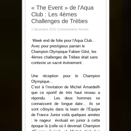
« The Event » de l’Aqua
Club : Les 4èmes
Challenges de Trèbes
sur
1 décembre 2012
Commentaires fermés
« The
Event »
de
Week end de folie pour l’Aqua Club…
l’Aqua
Avec pour prestigieux parrain
le
Club
:
Champion Olympique Fabien Gilot, les
Les
4èmes challenges de Trèbes était sans
4èmes
Challenges
conteste un sacré évènement .
de
Trèbes
Une réception pour le Champion
Olympique…
C’est à l’invitation de Michel Amardeilh
que ce sportif de très haut niveau a
répondu. Les deux hommes se
connaissent de longue date… ils se
sont côtoyés dans la team de l’Equipe
de France Junior voilà quelques années
: le nageur évoluait en junior à cette
époque là (celle où il devenait Champion