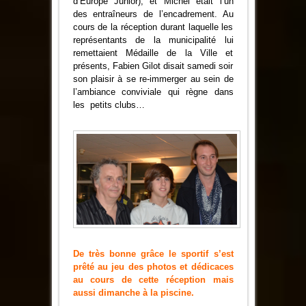
d’Europe Junior), et Michel était l’un
des entraîneurs de l’encadrement. Au
cours de la réception durant laquelle les
représentants de la municipalité lui
remettaient Médaille de la Ville et
présents, Fabien Gilot disait samedi soir
son plaisir à se re-immerger au sein de
l’ambiance conviviale qui règne dans
les petits clubs…
De très bonne grâce le sportif s’est
prêté au jeu des photos et dédicaces
au cours de cette réception mais
aussi dimanche à la piscine.