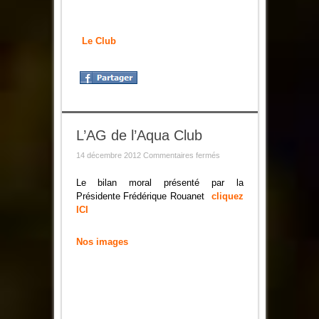
Le Club
L’AG de l’Aqua Club
sur
14 décembre 2012
Commentaires fermés
L’AG
de
l’Aqua
Le bilan moral présenté par la
Club
Présidente Frédérique Rouanet
cliquez
ICI
Nos images