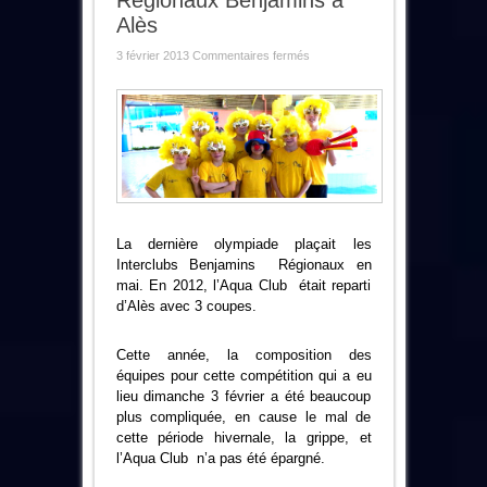
Régionaux Benjamins à
Alès
sur
3 février 2013
Commentaires fermés
L’Aqua
Clud
aux
Inter
Régionaux
Benjamins
à
Alès
La dernière olympiade plaçait les
Interclubs Benjamins Régionaux en
mai. En 2012, l’Aqua Club était reparti
d’Alès avec 3 coupes.
Cette année, la composition des
équipes pour cette compétition qui a eu
lieu dimanche 3 février a été beaucoup
plus compliquée, en cause le mal de
cette période hivernale, la grippe, et
l’Aqua Club n’a pas été épargné.