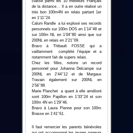
classe parmi les 10 meilleurs Français
de la distance… Il a en outre réalisé un
très bon 100m4N en relais partant 1er
en 1’11’’24.
Calum Randle a lui explosé ses records
personnels sur 100m DOS en 1’14’’48 et
sur 100m NL en 1’04’’80 ainsi que sur
200NL en relais en 2’21’’09.
Bravo à Thibault FOSSE qui a
vaillamment complété l’équipe et a
notamment fait de supers relais.
Chez les filles, notons un record
personnel pour Johanna Delcampe sur
200NL en 2’44’’12 et de Margaux
Travain également sur 200NL en
2’56’’88.
Marie Planchet a quant à elle amélioré
sont 100m Papillon en 1’33’’24 et son
100m 4N en 1’29’’46.
Bravo à Laura Pienne pour son 100m
Brasse en 1’41’’61.
Il faut remercier les parents bénévoles
qui ont accompagné les jeunes nageurs