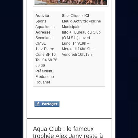
Activité
:
Site
: Cliquez
ICI
Sports
Lieu d’Activité
: Piscine
Aquatiques
Municipale
Adresse
:
Info +
: Bureau du Club
Secrétariat
(O.M.S.L.) ouvert :
OMSL
Lundi 14h/19h –
1 av. Pierre
Mercredi 14h/19h –
Curie BP 16
Vendredi 16h/19h
Tel:
04 68 78
99 69
Président
:
Frédérique
Rouanet
Aqua Club : le fameux
trophée Alex Jany reste à