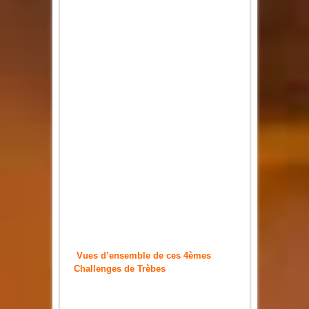
Vues d’ensemble de ces 4èmes
Challenges de Trèbes