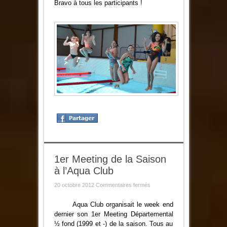
Bravo à tous les participants !
1er Meeting de la Saison
à l’Aqua Club
sur
20 octobre 2012
Commentaires fermés
1er
Meeting
de
Aqua Club organisait le week end
la
dernier son 1er Meeting Départemental
Saison
à
½ fond (1999 et -) de la saison. Tous au