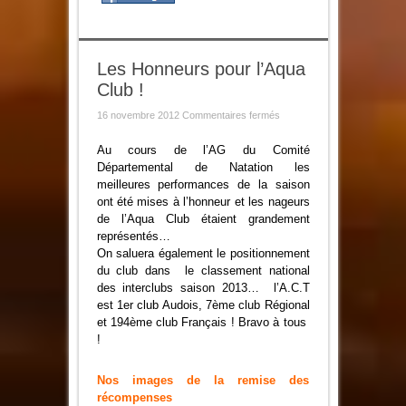
Les Honneurs pour l’Aqua
Club !
sur
16 novembre 2012
Commentaires fermés
Les
Honneurs
pour
Au cours de l’AG du Comité
l’Aqua
Départemental de Natation les
Club
!
meilleures performances de la saison
ont été mises à l’honneur et les nageurs
de l’Aqua Club étaient grandement
représentés…
On saluera également le positionnement
du club dans
le classement national
des interclubs saison 2013… l’A.C.T
est 1er club Audois, 7ème club Régional
et 194ème club Français ! Bravo à tous
!
Nos images de la remise des
récompenses