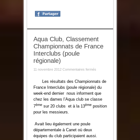
Aqua Club, Classement
Championnats de France
Interclubs (poule
régionale)
sur
11 novembre 2012
Commentaires fermés
Aqua
Club,
Classement
Les résultats des Championnats de
Championnats
France Interclubs (poule régionale) du
de
France
week-end dernier nous informent que
Interclubs
chez les dames l’Aqua club se classe
(poule
régionale)
ème
ème
7
sur 20 clubs et à la 13
position
pour les messieurs.
Avait lieu également une poule
départementale à Canet où deux
équipes du club participaient aussi.