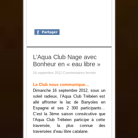
L’Aqua Club Nage avec
Bonheur en « eau libre »
sur
16 septembre 2012
Commentaires fermés
L’Aqua
Club
Nage
Le Club nous communique…
avec
Dimanche 16 septembre 2012, sous un
Bonheur
en
soleil radieux, l’Aqua Club Trébéen est
«
allé affronter le lac de Banyoles en
eau
libre
Espagne et ses 2 300 participants…
»
C’est la 3ème saison consécutive que
l’Aqua Club Trébéen participe à cette
traversée, la plus connue des
traversées d’eau libre catalane.