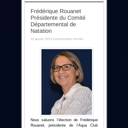
Frédérique Rouanet
Présidente du Comité
Départemental de
Natation
sur
10 janvier 2013
Commentaires fermés
Frédérique
Rouanet
Présidente
du
Comité
Départemental
de
Natation
Nous
saluons l’élection de Frédérique
Rouanet, présidente de l’Aqua Club