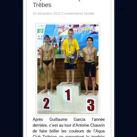
Trèbes
sur
18 décembre 2012
Commentaires fermés
Aqua
Club
:
le
fameux
trophée
Alex
Jany
reste
à
Trèbes
Après Guillaume Garcia l’année
dernière, c’est au tour d’Antoine Chauvin
de faire briller les couleurs de l’Aqua
Club Trébéen en remportant le trophée