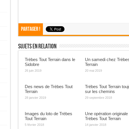
Partager !
Sujets En Relation
Trèbes Tout Terrain dans le
Un samedi chez Trèbes
Sidobre
Terrain
26 juin 2019
20 mai 2019
Des news de Trèbes Tout
Trébes Tout Terrain tou
Terrain
sur les chemins
28 janvier 2019
29 septembre 2018
Images du loto de Trèbes
Une opération originale
Tout Terrain
Trèbes Tout Terrain
5 février 2018
14 janvier 2018