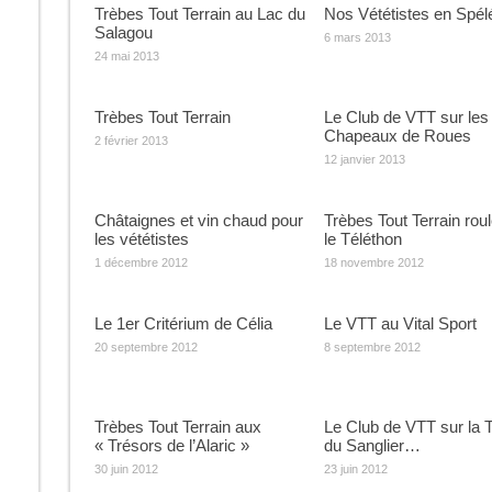
Trèbes Tout Terrain au Lac du
Nos Vététistes en Spél
Salagou
6 mars 2013
24 mai 2013
Trèbes Tout Terrain
Le Club de VTT sur les
Chapeaux de Roues
2 février 2013
12 janvier 2013
Châtaignes et vin chaud pour
Trèbes Tout Terrain rou
les vététistes
le Téléthon
1 décembre 2012
18 novembre 2012
Le 1er Critérium de Célia
Le VTT au Vital Sport
20 septembre 2012
8 septembre 2012
Trèbes Tout Terrain aux
Le Club de VTT sur la 
« Trésors de l’Alaric »
du Sanglier…
30 juin 2012
23 juin 2012