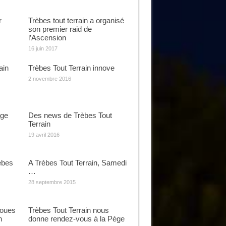
r
Trèbes tout terrain a organisé
son premier raid de
l’Ascension
16 juin 2017
ain
Trèbes Tout Terrain innove
2 novembre 2016
age
Des news de Trèbes Tout
Terrain
19 avril 2016
èbes
A Trèbes Tout Terrain, Samedi
…
28 septembre 2015
roues
Trèbes Tout Terrain nous
n
donne rendez-vous à la Pège