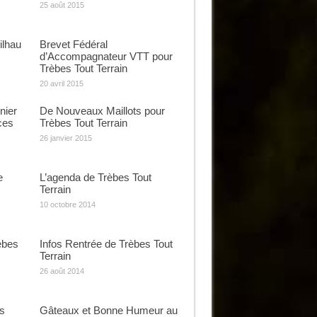
25 août 2015
ilhau
Brevet Fédéral
d’Accompagnateur VTT pour
Trèbes Tout Terrain
20 avril 2015
nier
De Nouveaux Maillots pour
ces
Trèbes Tout Terrain
26 janvier 2015
e
L’agenda de Trèbes Tout
Terrain
10 octobre 2014
èbes
Infos Rentrée de Trèbes Tout
Terrain
26 août 2014
s
Gâteaux et Bonne Humeur au