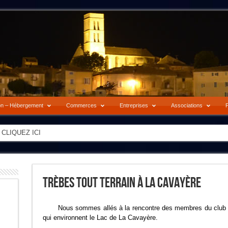
on – Hébergement
Commerces
Entreprises
Associations
P
-> CLIQUEZ ICI
Trèbes Tout Terrain À La Cavayère
Nous sommes allés à la rencontre des membres du club d
qui environnent le Lac de La Cavayère.