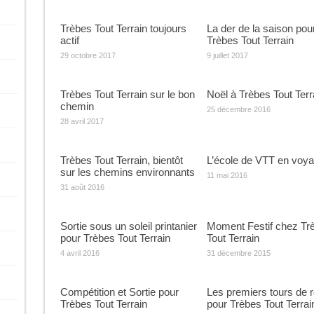
Trèbes Tout Terrain toujours
La der de la saison pou
actif
Trèbes Tout Terrain
29 octobre 2017
9 juillet 2017
Trèbes Tout Terrain sur le bon
Noël à Trèbes Tout Terr
chemin
25 décembre 2016
28 avril 2017
Trèbes Tout Terrain, bientôt
L’école de VTT en voy
sur les chemins environnants
11 mai 2016
31 août 2016
Sortie sous un soleil printanier
Moment Festif chez Tr
pour Trèbes Tout Terrain
Tout Terrain
4 avril 2016
31 décembre 2015
Compétition et Sortie pour
Les premiers tours de 
Trèbes Tout Terrain
pour Trèbes Tout Terrai