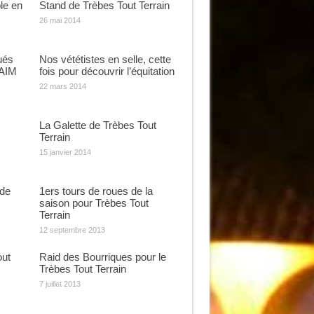
le en
Stand de Trèbes Tout Terrain
26 mai 2014
ués
Nos vététistes en selle, cette
DAIM
fois pour découvrir l’équitation
22 mars 2014
La Galette de Trèbes Tout
Terrain
15 janvier 2014
de
1ers tours de roues de la
saison pour Trèbes Tout
Terrain
12 septembre 2013
out
Raid des Bourriques pour le
Trèbes Tout Terrain
7 juillet 2013