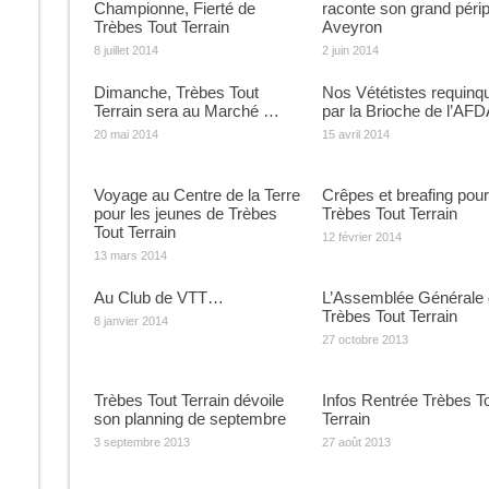
Championne, Fierté de
raconte son grand périp
Trèbes Tout Terrain
Aveyron
8 juillet 2014
2 juin 2014
Dimanche, Trèbes Tout
Nos Vététistes requinq
Terrain sera au Marché …
par la Brioche de l’AF
20 mai 2014
15 avril 2014
Voyage au Centre de la Terre
Crêpes et breafing pour
pour les jeunes de Trèbes
Trèbes Tout Terrain
Tout Terrain
12 février 2014
13 mars 2014
Au Club de VTT…
L’Assemblée Générale 
Trèbes Tout Terrain
8 janvier 2014
27 octobre 2013
Trèbes Tout Terrain dévoile
Infos Rentrée Trèbes T
son planning de septembre
Terrain
3 septembre 2013
27 août 2013