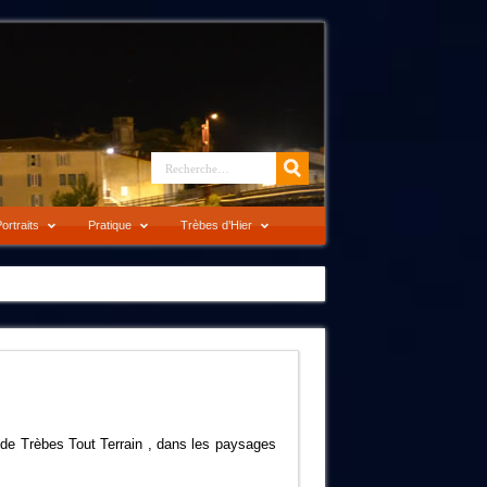
ortraits
Pratique
Trèbes d’Hier
e Trèbes Tout Terrain , dans les paysages