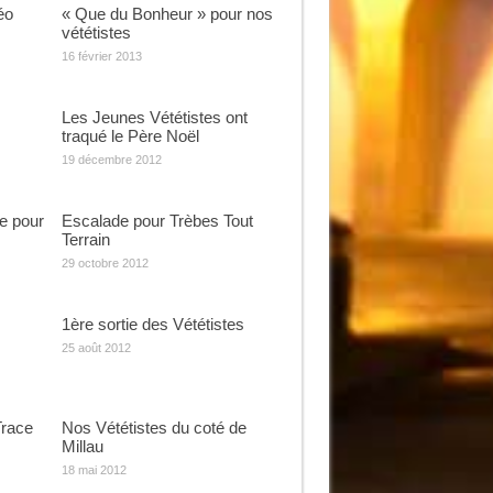
éo
« Que du Bonheur » pour nos
vététistes
16 février 2013
Les Jeunes Vététistes ont
traqué le Père Noël
19 décembre 2012
le pour
Escalade pour Trèbes Tout
Terrain
29 octobre 2012
1ère sortie des Vététistes
25 août 2012
Trace
Nos Vététistes du coté de
Millau
18 mai 2012