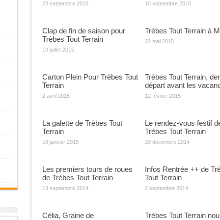
23 septembre 2015
10 septembre 2015
Clap de fin de saison pour
Trèbes Tout Terrain à M
Trèbes Tout Terrain
22 mai 2015
19 juillet 2015
Carton Plein Pour Trèbes Tout
Trèbes Tout Terrain, der
Terrain
départ avant les vacan
2 avril 2015
12 février 2015
La galette de Trèbes Tout
Le rendez-vous festif d
Terrain
Trèbes Tout Terrain
18 janvier 2015
29 décembre 2014
Les premiers tours de roues
Infos Rentrée ++ de Tr
de Trèbes Tout Terrain
Tout Terrain
13 septembre 2014
2 septembre 2014
Célia, Graine de
Trèbes Tout Terrain nou