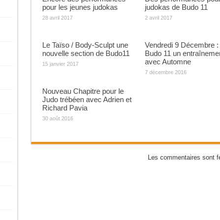
pour les jeunes judokas
judokas de Budo 11
28 avril 2017
2 avril 2017
Le Taïso / Body-Sculpt une
Vendredi 9 Décembre :
nouvelle section de Budo11
Budo 11 un entraîneme
avec Automne
15 janvier 2017
7 décembre 2016
Nouveau Chapitre pour le
Judo trébéen avec Adrien et
Richard Pavia
30 août 2016
Les commentaires sont f