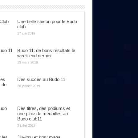
Club
Une belle saison pour le Budo
club
17 juin 2019
udo 11
Budo 11: de bons résultats le
week end dernier
13 mars 2019
les
Des succès au Budo 11
s de
28 janvier 2019
Budo
Des titres, des podiums et
une pluie de médailles au
Budo club11
3 juillet 2017
 les
Jiu-jitsu et krav maga