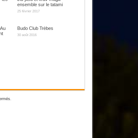
ensemble sur le tatami
25 février 2017
 Au
Budo Club Trèbes
nt
30 août 2016
ermés.