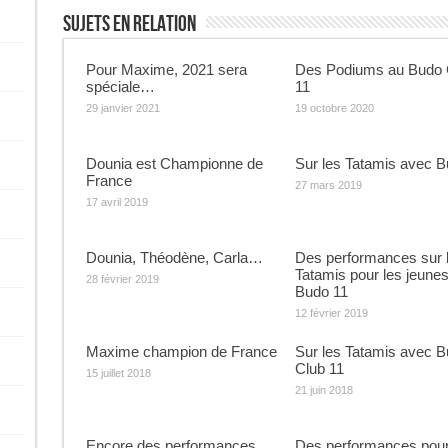
Sujets En Relation
Pour Maxime, 2021 sera
Des Podiums au Budo 
spéciale…
11
29 janvier 2021
19 octobre 2020
Dounia est Championne de
Sur les Tatamis avec B
France
27 mars 2019
17 avril 2019
Dounia, Théodène, Carla…
Des performances sur 
Tatamis pour les jeune
28 février 2019
Budo 11
12 février 2019
Maxime champion de France
Sur les Tatamis avec 
Club 11
15 juillet 2018
21 juin 2018
Encore des performances
Des performances pour