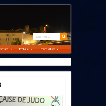
ortraits
Pratique
Trèbes d’Hier
r