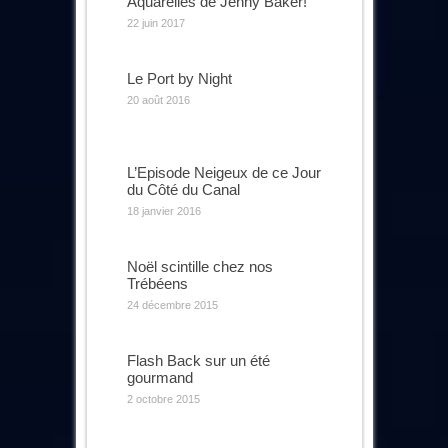
Aquarelles de Jenny Baker!
22 juin 2017
Le Port by Night
20 août 2016
L’Episode Neigeux de ce Jour
du Côté du Canal
18 janvier 2016
Noël scintille chez nos
Trébéens
24 décembre 2015
Flash Back sur un été
gourmand
2 octobre 2015