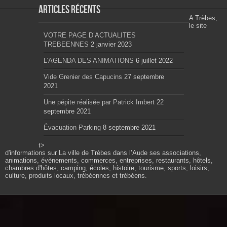
Articles récents
A Trèbes,
le site
VOTRE PAGE D’ACTUALITES
TREBEENNES
2 janvier 2023
L’AGENDA DES ANIMATIONS
6 juillet 2022
Vide Grenier des Capucins
27 septembre
2021
Une pépite réalisée par Patrick Imbert
22
septembre 2021
Évacuation Parking
8 septembre 2021
t>
d'informations sur La ville de Trèbes dans l’Aude ses associations,
animations, évènements, commerces, entreprises, restaurants, hôtels,
chambres d'hôtes, camping, écoles, histoire, tourisme, sports, loisirs,
culture, produits locaux, trébéennes et trébéens.
Propulsé par wordpress. Théme Sahifa modifié et
configuré par Résonance communication