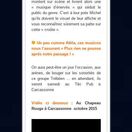
montent sur scène et livrent alors une
« musique d’énervés » qui séduit le
public du genre. C’est à leur pote Michel
qu’ils doivent le visuel de leur affiche et
vous reconnaîtrez sûrement sa patte sur
cette « croûte ».
Un peu comme Attila, ces musicos
nous l’assurent « Plus rien ne pousse
après notre passage ! »
On aura peut-être un jour l’occasion, aux
arènes, de bouger sur les sonorités de
ce groupe Trébéen … en attendant, ils
seront samedi au Tiki Pub à
Carcassonne
Vidéo ci dessous :
Au Chapeau
Rouge à Carcassonne octobre 2015