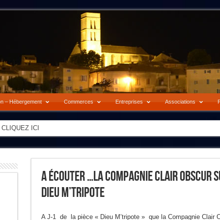
on – Hébergement
Commerces
Entreprises
Associations
P
-> CLIQUEZ ICI
A Écouter …La Compagnie Clair Obscur Su
Dieu M’tripote
A J-1 de la pièce « Dieu M’tripote » que la Compagnie Clair