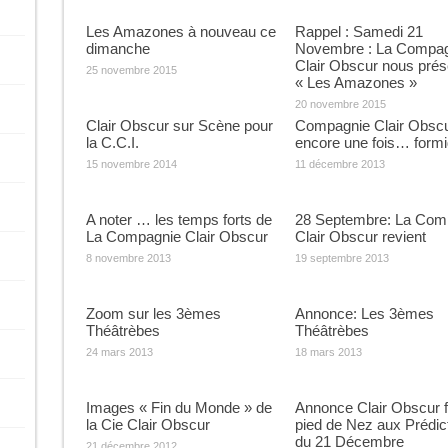
Les Amazones à nouveau ce
Rappel : Samedi 21
dimanche
Novembre : La Compag
Clair Obscur nous prés
25 novembre 2015
« Les Amazones »
20 novembre 2015
Clair Obscur sur Scène pour
Compagnie Clair Obs
la C.C.I.
encore une fois… formi
15 novembre 2014
11 décembre 2013
A noter … les temps forts de
28 Septembre: La Com
La Compagnie Clair Obscur
Clair Obscur revient
8 novembre 2013
19 septembre 2013
Zoom sur les 3èmes
Annonce: Les 3èmes
Théâtrèbes
Théâtrèbes
24 mars 2013
18 mars 2013
Images « Fin du Monde » de
Annonce Clair Obscur f
la Cie Clair Obscur
pied de Nez aux Prédic
du 21 Décembre
21 décembre 2012