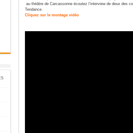
au théâtre de Carcassonne écoutez l’interview de deux des c
Tendance.
Cliquez sur le montage vidéo
ES