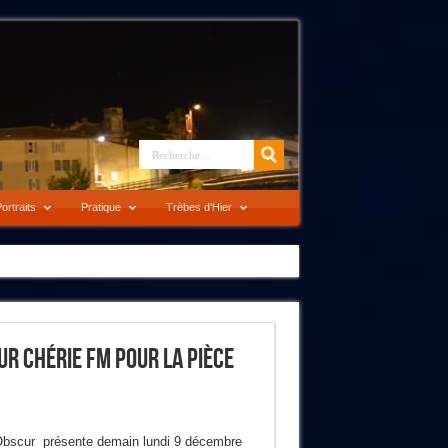
ortraits
Pratique
Trèbes d’Hier
r Chérie FM Pour La Pièce
 Obscur présente demain lundi 9 décembre