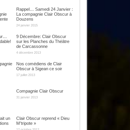
Rappel… Samedi 24 Janvier :
nie
La compagnie Clair Obscur à
ente
Douzens
24 janvier 2015
cur…
9 Décembre: Clair Obscur
dable!
sur les Planches du Théâtre
de Carcassonne
4 décembre 2013
pagnie
Nos comédiens de Clair
Obscur à Sigean ce soir
17 juillet 2013
Compagnie Clair Obscur
31 janvier 2013
ait un
Clair Obscur reprend « Dieu
tions
M’tripote »
12 octobre 2012