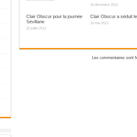
16 décembre 2012
Clair Obscur pour la journée
Clair Obscur a séduit le
Sévillane
16 mai 2012
22 juillet 2012
Les commentaires sont f