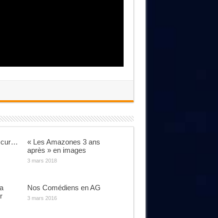
scur…
« Les Amazones 3 ans
après » en images
3 mars 2018
a
Nos Comédiens en AG
r
3 mars 2016