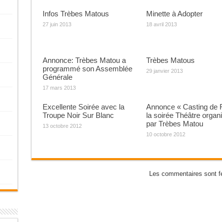
Infos Trèbes Matous
Minette à Adopter
27 juin 2013
18 avril 2013
Annonce: Trèbes Matou a
Trèbes Matous
programmé son Assemblée
29 janvier 2013
Générale
17 mars 2013
Excellente Soirée avec la
Annonce « Casting de 
Troupe Noir Sur Blanc
la soirée Théâtre organ
par Trèbes Matou
13 octobre 2012
10 octobre 2012
Les commentaires sont f