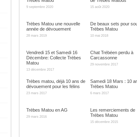
Trèbes Matou
de Trèbes Matous
9 septembre 2020
15 août 2020
Trèbes Matou une nouvelle
De beaux sets pour sou
année de dévouement
Trèbes Matou
28 mars 2019
10 mai 2018
Vendredi 15 et Samedi 16
Chat Trébéen perdu à
Décembre: Collecte Trèbes
Carcassonne
Matou
29 novembre 2017
13 décembre 2017
Trèbes matou, déjà 10 ans de
Samedi 18 Mars : 10 a
dévouement pour les félins
Trèbes Matou
23 mars 2017
6 mars 2017
Trèbes Matou en AG
Les remerciements de
Trèbes Matou
29 mars 2016
15 décembre 2015