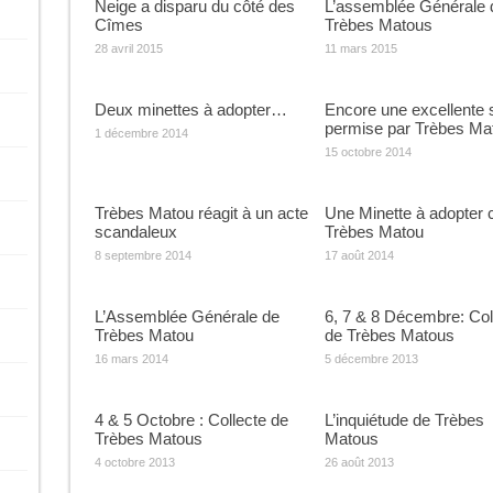
Neige a disparu du côté des
L’assemblée Générale 
Cîmes
Trèbes Matous
28 avril 2015
11 mars 2015
Deux minettes à adopter…
Encore une excellente 
permise par Trèbes Ma
1 décembre 2014
15 octobre 2014
Trèbes Matou réagit à un acte
Une Minette à adopter 
scandaleux
Trèbes Matou
8 septembre 2014
17 août 2014
L’Assemblée Générale de
6, 7 & 8 Décembre: Col
Trèbes Matou
de Trèbes Matous
16 mars 2014
5 décembre 2013
4 & 5 Octobre : Collecte de
L’inquiétude de Trèbes
Trèbes Matous
Matous
4 octobre 2013
26 août 2013