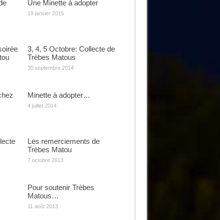
de
Une Minette à adopter
19 janvier 2015
soirée
3, 4, 5 Octobre: Collecte de
tou
Trèbes Matous
30 septembre 2014
chez
Minette à adopter…
4 juillet 2014
lecte
Les remerciements de
Trèbes Matou
7 octobre 2013
Pour soutenir Trèbes
Matous…
11 août 2013