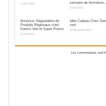
semaine de fermeture
1 mars 2014
5 août 2013
Annonce: Dégustation de
Idée Cadeau Chez G
Produits Régionaux chez
vert
Gamm Vert et Super Promo
19 décembre 2012
19 mai 2013
Les commentaires sont f