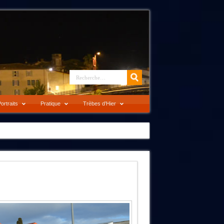
ortraits
Pratique
Trèbes d’Hier