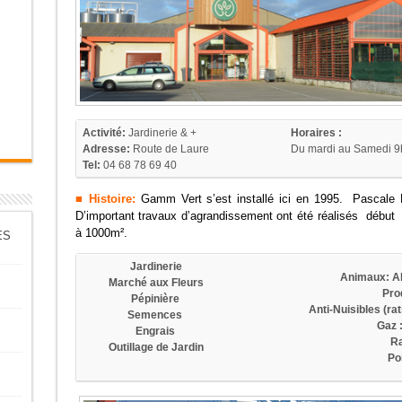
Activité:
Jardinerie & +
Horaires :
Adresse:
Route de Laure
Du mardi au Samedi 9h
Tel:
04 68 78 69 40
■
Histoire
:
Gamm Vert s’est installé ici en 1995. Pascale Ma
D’important travaux d’agrandissement ont été réalisés débu
à 1000m².
ES
Jardinerie
Animaux: Al
Marché aux Fleurs
Pro
Pépinière
Anti-Nuisibles (ra
Semences
Gaz 
Engrais
Ra
Outillage de Jardin
Po