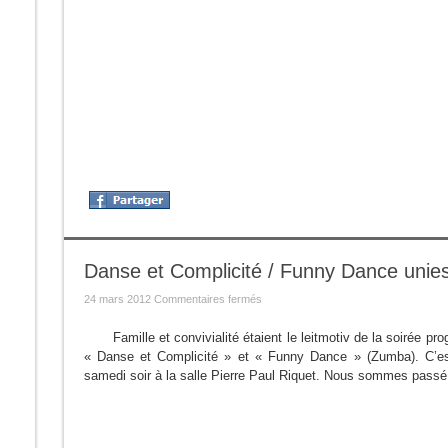
Danse et Complicité / Funny Dance unies
sur
24 mars 2012
Commentaires fermés
Danse
et
Complicité
Famille et convivialité étaient le leitmotiv de la soirée
/
« Danse et Complicité » et « Funny Dance » (Zumba). C’est
Funny
Dance
samedi soir à la salle Pierre Paul Riquet. Nous sommes passé 
unies
pour
une
belle
soirée