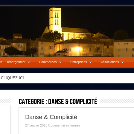
on – Hébergement
Commerces
Entreprises
Associations
P
-> CLIQUEZ ICI
Categorie :
Danse & Complicité
Danse & Complicité
sur
27 janvier 2013
Commentaires fermés
Danse
&