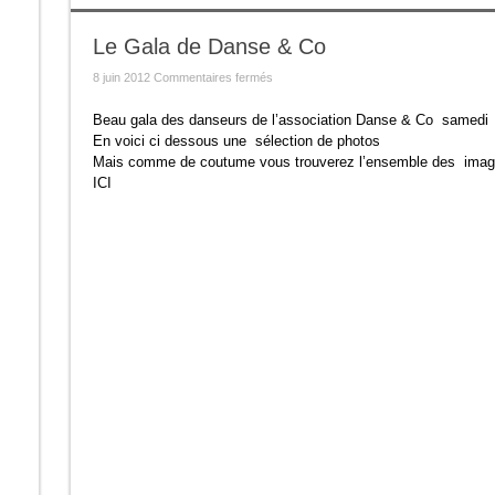
Le Gala de Danse & Co
sur
8 juin 2012
Commentaires fermés
Le
Gala
de
Beau gala des danseurs de l’association Danse & Co samedi
Danse
En voici ci dessous une sélection de photos
&
Co
Mais comme de coutume vous trouverez l’ensemble des image
ICI