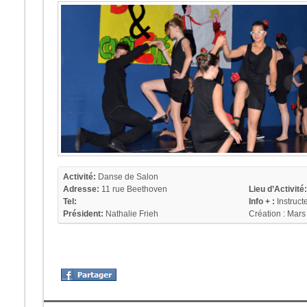
Complicité
Activité:
Danse de Salon
Adresse:
11 rue Beethoven
Lieu d’Activité:
Tel:
Info + :
Instruct
Président:
Nathalie Frieh
Création : Mars