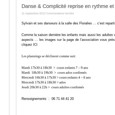
Danse & Complicité reprise en rythme e
sur
11 septembre 2012
Commentaires fermés
Danse
&
Complicité
Sylvain et ses danseurs à la salle des Floralies … c’est repart
reprise
en
rythme
Comme la saison dernière les enfants mais aussi les adultes 
et
en
aspects … les images sur la page de l’association vous prés
musique
cliquez ICI
Les plannings se déclinent comme suit:
Mardi 17h30 à 18h30 > cours enfants 7 – 9 ans
Mardi 18h30 à 19h30 > cours ados confirmés
Mercredi 16h30 à 17h30 > cours enfants 4 – 6 ans
Mercredi 17h30 à 18h30 > ados
Jeudi 20h30 à 22h > cours adultes confirmés
Renseignements : 06 71 44 41 20