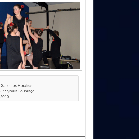
Salle des Floralies
eur Sylvain Lourenço
 2010