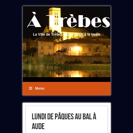
La Ville de Trèbes dans l'Aude à la loupe
Menu
Lundi De Pâques Au Bal À
Aude