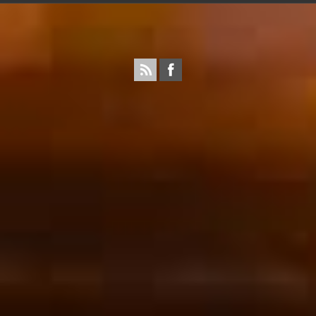
Propulsé par wordpress. Théme Sahifa modifié et
configuré par Résonance communication