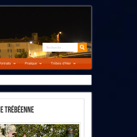
ortraits
Pratique
Trèbes d’Hier
ne Trébéenne