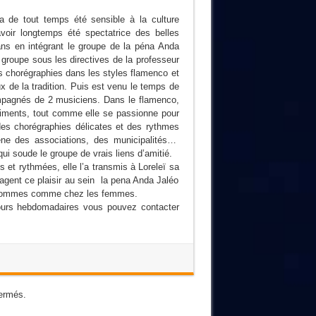
 de tout temps été sensible à la culture
avoir longtemps été spectatrice des belles
 ans en intégrant le groupe de la péna Anda
groupe sous les directives de la professeur
es chorégraphies dans les styles flamenco et
x de la tradition. Puis est venu le temps de
ompagnés de 2 musiciens. Dans le flamenco,
iments, tout comme elle se passionne pour
es chorégraphies délicates et des rythmes
scène des associations, des municipalités…
i soude le groupe de vrais liens d’amitié.
 et rythmées, elle l’a transmis à Loreleï sa
artagent ce plaisir au sein la pena Anda Jaléo
es hommes comme chez les femmes.
 cours hebdomadaires vous pouvez contacter
ermés.