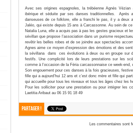
Avec ses origines espagnoles, la trébéenne Agnès Vézian a
ibérique et séduite par ses danses traditionnelles. Après 
danseuses de ce folklore, elle a franchi le pas, il y a deux
Jaléo, qui existe depuis 15 ans à Carcassonne. Au sein de ce 
Natalia Luna, elle a acquis pas à pas les gestes gracieux et l
sévillan que propose l’association dans un purisme respectueu
revêtir les belles robes et de se joindre aux spectacles acc
Agnes aime ce moyen d’expression des émotions et des sent
la sévillana dans ces évolutions à deux ou en groupe sur d
festifs. Une complicité lors de leurs prestations sur les 
comme à l’occasion de la Féria carcassonnaise ce week-end, qu
Son engouement pour ces danses à la fois gracieuses, festives
fille qui a aujourd’hui 12 ans et c’est donc mère et fille qui p
qui accueille pour tous les niveaux et tous les âges chez l
Pour les solliciter pour une prestation ou pour intégrer les
Laetitia Aribaut au 06 15 91 18 49
Partager !
Les commentaires sont f