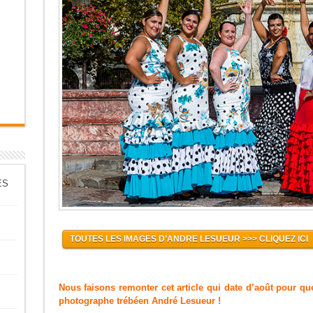
ES
TOUTES LES IMAGES D’ANDRE LESUEUR >>> CLIQUEZ ICI
Nous faisons remonter cet article qui date d’août pour q
photographe trébéen André Lesueur !