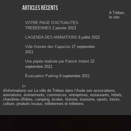
Articles récents
A Trèbes,
le site
VOTRE PAGE D’ACTUALITES
TREBEENNES
2 janvier 2023
L’AGENDA DES ANIMATIONS
6 juillet 2022
Vide Grenier des Capucins
27 septembre
2021
Une pépite réalisée par Patrick Imbert
22
septembre 2021
Évacuation Parking
8 septembre 2021
t>
d'informations sur La ville de Trèbes dans l’Aude ses associations,
animations, évènements, commerces, entreprises, restaurants, hôtels,
chambres d'hôtes, camping, écoles, histoire, tourisme, sports, loisirs,
culture, produits locaux, trébéennes et trébéens.
Propulsé par wordpress. Théme Sahifa modifié et
configuré par Résonance communication