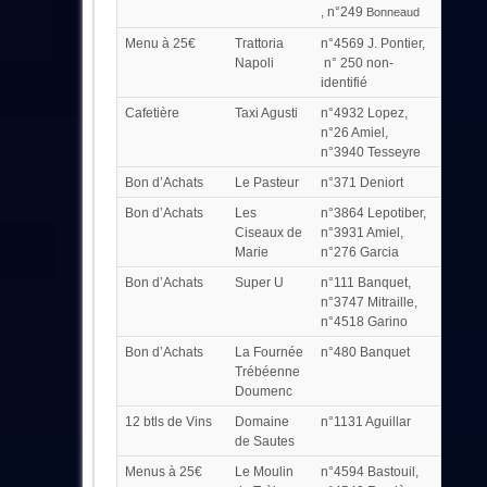
n°249
,
Bonneaud
Menu à 25€
Trattoria
n°4569 J. Pontier,
Napoli
n° 250 non-
identifié
Cafetière
Taxi Agusti
n°4932 Lopez,
n°26 Amiel,
n°3940 Tesseyre
Bon d’Achats
Le Pasteur
n°371 Deniort
Bon d’Achats
Les
n°3864 Lepotiber,
Ciseaux de
n°3931 Amiel,
Marie
n°276 Garcia
Bon d’Achats
Super U
n°111 Banquet,
n°3747 Mitraille,
n°4518 Garino
Bon d’Achats
La Fournée
n°480 Banquet
Trébéenne
Doumenc
12 btls de Vins
Domaine
n°1131 Aguillar
de Sautes
Menus à 25€
Le Moulin
n°4594 Bastouil,