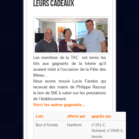
Leurs Cadeaux
Les membres de la TAC ont remis les
lots aux gagnants de la loterie qu’il
avaient initié à l’occasion de la Fête des
Mères…
Nous avons trouvé Lucie Fandos qui
recevait des mains de Philippe Razous
le bon de 50€ à valoir sur les prestations
de l’établissement.
Voici les autres gagnants…
Lots
offerts par
gagnés par
Bon d’Achats
Hairform
n°251 C.
Guiraud
n°2940
,
S.
Anoréo