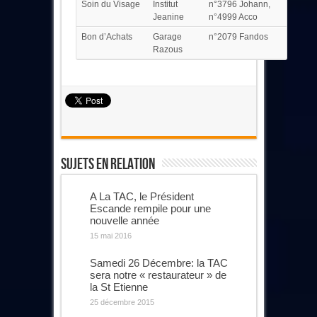
Soin du Visage
Institut
n°3796 Johann,
Jeanine
n°4999 Acco
Bon d’Achats
Garage
n°2079 Fandos
Razous
Sujets En Relation
A La TAC, le Président
Escande rempile pour une
nouvelle année
15 mai 2016
Samedi 26 Décembre: la TAC
sera notre « restaurateur » de
la St Etienne
25 décembre 2015