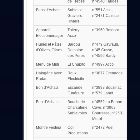
de Trèbes
n°4540 Faudès
Bons d’Achats
Sables et
n°551 Acco,
Graviers
n°2471 Cazette
Rivière
Appareil
Thierry
n°3960 Botecca
Electroménager
Acco
Huiles et Pâtes
Bardou
n°479 Gayraud,
d’Olives, Olives
Domaine
n°45 Gusse,
des Pères
n°4596 Bardy
Menu de Midi
El Chupito
n°4997 Acco
Halogène avec
Roux
n°3877 Grenados
Radar
Electricité
Bon d’Achats
Escande
n°3893 Bouzinac,
Funéraire
n°579 Lanet
Bon d’Achats
Boucherie
n°4552 La Bonne
Charcuterie
Cave, n°3963
Sablairoles
Bourrasse, n°2581
Moret
Montre Festina
Coll
n°2472 Puel
Productions