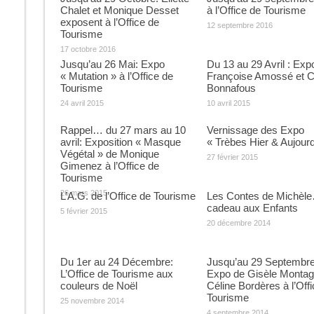
Chalet et Monique Desset
à l’Office de Tourisme
exposent à l’Office de
12 septembre 2016
Tourisme
17 octobre 2016
Jusqu’au 26 Mai: Expo
Du 13 au 29 Avril : Exp
« Mutation » à l’Office de
Françoise Amossé et C
Tourisme
Bonnafous
24 avril 2015
10 avril 2015
Rappel… du 27 mars au 10
Vernissage des Expo
avril: Exposition « Masque
« Trèbes Hier & Aujourd
Végétal » de Monique
27 février 2015
Gimenez à l’Office de
Tourisme
26 mars 2015
L’A.G. de l’Office de Tourisme
Les Contes de Michèl
cadeau aux Enfants
5 février 2015
20 décembre 2014
Du 1er au 24 Décembre:
Jusqu’au 29 Septembre
L’Office de Tourisme aux
Expo de Gisèle Montag
couleurs de Noël
Céline Bordères à l’Off
Tourisme
25 novembre 2014
4 septembre 2014