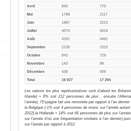
Avril
840
770
Mai
1798
2117
Juin
1887
2223
Juillet
4074
3624
Août
4261
4461
Septembre
2230
2315
Octobre
843
729
Novembre
143
99
Décembre
438
509
Total
16 927
17 294
Les nations les plus représentatives sont d’abord les Britan
Irlande) + 8% soit 212 personnes de plus , ensuite l’Alle
l’année), l’Espagne fait une remontée par rapport à l’an dernie
la Belgique (-1% soit 4 personnes de moins sur l’année autant
2012),la Hollande + 14% soit 66 personnes de plus sur l’année
sur l’année d’où une fréquentation similaire à l’an dernier) 
sur l’année par rapport à 2012