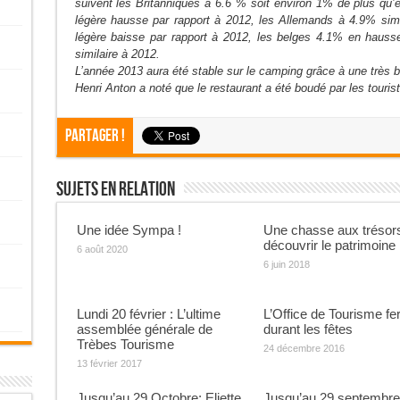
suivent les Britanniques à 6.6 % soit environ 1% de plus qu’
légère hausse par rapport à 2012, les Allemands à 4.9% simil
légère baisse par rapport à 2012, les belges 4.1% en hausse
similaire à 2012.
L’année 2013 aura été stable sur le camping grâce à une très 
Henri Anton a noté que le restaurant a été boudé par les touriste
Partager !
Sujets En Relation
Une idée Sympa !
Une chasse aux trésor
découvrir le patrimoine 
6 août 2020
6 juin 2018
Lundi 20 février : L’ultime
L’Office de Tourisme f
assemblée générale de
durant les fêtes
Trèbes Tourisme
24 décembre 2016
13 février 2017
Jusqu’au 29 Octobre: Eliette
Jusqu’au 29 septembre