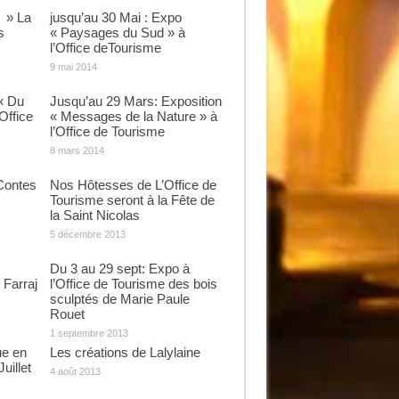
 » La
jusqu’au 30 Mai : Expo
s
« Paysages du Sud » à
l’Office deTourisme
9 mai 2014
« Du
Jusqu’au 29 Mars: Exposition
’Office
« Messages de la Nature » à
l’Office de Tourisme
8 mars 2014
Contes
Nos Hôtesses de L’Office de
Tourisme seront à la Fête de
la Saint Nicolas
5 décembre 2013
Du 3 au 29 sept: Expo à
 Farraj
l’Office de Tourisme des bois
sculptés de Marie Paule
Rouet
1 septembre 2013
ue en
Les créations de Lalylaine
uillet
4 août 2013