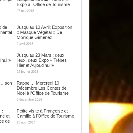
Expo à l’Office de Tourisme
27 mai 2015
o de
Jusqu’au 10 Avril: Exposition
hantal
« Masque Végétal » De
Monique Gimenez
2 avril 2015
Jusqu’au 23 Mars : deux
’hui »
lieux, deux Expo « Trèbes
Hier et Aujoud’hui »
22 février 2015
e… son
Rappel… Mercredi 10
Décembre Les Contes de
Noël à l’Office de Tourisme
8 décembre 2014
 :
Petite visite à Françoise et
né et
Camille à l’Office de Tourisme
ice de
13 août 2014