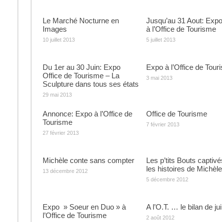
Le Marché Nocturne en
Jusqu’au 31 Aout: Expo
Images
à l’Office de Tourisme
10 juillet 2013
5 juillet 2013
Du 1er au 30 Juin: Expo
Expo à l’Office de Tour
Office de Tourisme – La
3 mai 2013
Sculpture dans tous ses états
29 mai 2013
Annonce: Expo à l’Office de
Office de Tourisme
Tourisme
7 février 2013
27 février 2013
Michèle conte sans compter
Les p’tits Bouts captivé
les histoires de Michèle
13 décembre 2012
5 décembre 2012
Expo » Soeur en Duo » à
A l’O.T. … le bilan de juil
l’Office de Tourisme
2 août 2012