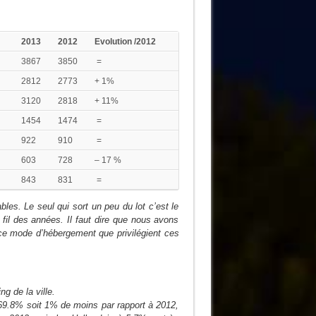
2013
2012
Evolution /2012
3867
3850
=
2812
2773
+ 1%
3120
2818
+ 11%
1454
1474
=
922
910
=
603
728
– 17 %
843
831
=
les. Le seul qui sort un peu du lot c’est le
fil des années. Il faut dire que nous avons
t ce mode d’hébergement que privilégient ces
g de la ville.
 69.8% soit 1% de moins par rapport à 2012,