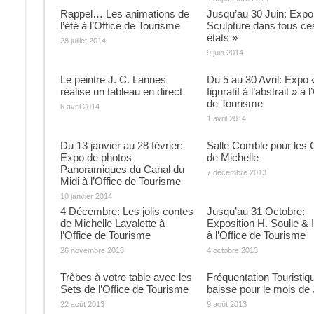
Rappel… Les animations de
Jusqu’au 30 Juin: Expo
l’été à l’Office de Tourisme
Sculpture dans tous ce
états »
28 juillet 2014
9 juin 2014
Le peintre J. C. Lannes
Du 5 au 30 Avril: Expo 
réalise un tableau en direct
figuratif à l’abstrait » à l
de Tourisme
6 avril 2014
1 avril 2014
Du 13 janvier au 28 février:
Salle Comble pour les 
Expo de photos
de Michelle
Panoramiques du Canal du
7 décembre 2013
Midi à l’Office de Tourisme
10 janvier 2014
4 Décembre: Les jolis contes
Jusqu’au 31 Octobre:
de Michelle Lavalette à
Exposition H. Soulie & I
l’Office de Tourisme
à l’Office de Tourisme
26 novembre 2013
4 octobre 2013
Trèbes à votre table avec les
Fréquentation Touristiq
Sets de l’Office de Tourisme
baisse pour le mois de J
22 août 2013
9 août 2013