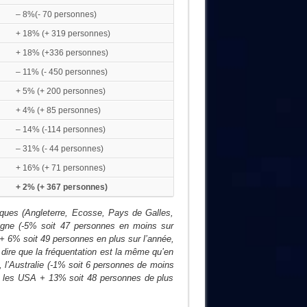
– 8%(- 70 personnes)
+ 18% (+ 319 personnes)
+ 18% (+336 personnes)
– 11% (- 450 personnes)
+ 5% (+ 200 personnes)
+ 4% (+ 85 personnes)
– 14% (-114 personnes)
– 31% (- 44 personnes)
+ 16% (+ 71 personnes)
+ 2% (+ 367 personnes)
niques (Angleterre, Ecosse, Pays de Galles,
magne (-5% soit 47 personnes en moins sur
r + 6% soit 49 personnes en plus sur l’année,
 dire que la fréquentation est la même qu’en
, l’Australie (-1% soit 6 personnes de moins
puis les USA + 13% soit 48 personnes de plus