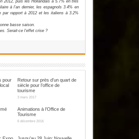
en 2012, puis les Hollandais à 5.7% en très
aire à l’an dernier, les espagnols 3.4% en
 par rapport à 2012 et les italiens à 3.2%
bonne basse saison.
s. Serait-ce l’effet crise ?
s pour
Retour sur près d’un quart de
local
siècle pour l’office de
tourisme
3 mars 2017
ermé
Animations à l’Office de
Tourisme
6 décembre 2016
: Expo
Jusqu’au 28 Juin: Nouvelle