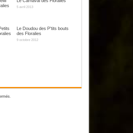
illi
Le Carnaval des Floralies
alies
5 avril 2013
etits
Le Doudou des P’tits bouts
ralies
des Floralies
9 octobre 2012
ermés.