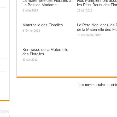
La maternelle des Floralies à
Nos Pompiers ont accue
La Bastide Madame
les P’tits Bouts des Flor
8 juillet 2013
13 juin 2013
Maternelle des Floralies
Le Père Noël chez les P
de la Maternelle des Flo
6 février 2013
17 décembre 2012
Kermesse de la Maternelle
des Floralies
23 juin 2012
Les commentaires sont f