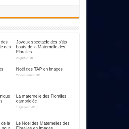
 des
Joyeux spectacle des p’tits
le des
bouts de la Maternelle des
Floralies
26 juin 2018
es
Noël des TAP en images
27 décembre 2016
-nique
La maternelle des Floralies
es
cambriolée
13 janvier 2016
de la
Le Noël des Maternelles des
s pour
Floralies en Images