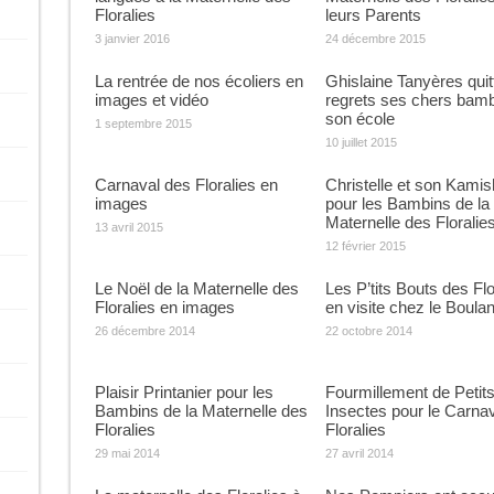
Floralies
leurs Parents
3 janvier 2016
24 décembre 2015
La rentrée de nos écoliers en
Ghislaine Tanyères quit
images et vidéo
regrets ses chers bamb
son école
1 septembre 2015
10 juillet 2015
Carnaval des Floralies en
Christelle et son Kamis
images
pour les Bambins de la
Maternelle des Floralie
13 avril 2015
12 février 2015
Le Noël de la Maternelle des
Les P’tits Bouts des Flo
Floralies en images
en visite chez le Boula
26 décembre 2014
22 octobre 2014
Plaisir Printanier pour les
Fourmillement de Petit
Bambins de la Maternelle des
Insectes pour le Carna
Floralies
Floralies
29 mai 2014
27 avril 2014