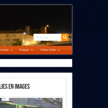
ortraits
Pratique
Trèbes d’Hier
lies En Images