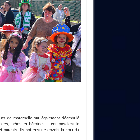
bouts de maternelle ont également déambulé
rinces, héros et héroïnes… composaient la
parents. Ils ont ensuite envahi la cour du