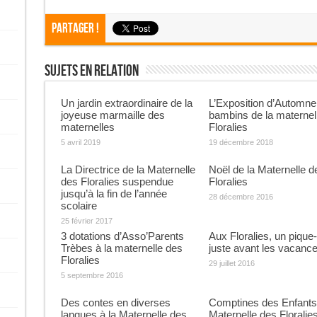
Partager !
Sujets En Relation
Un jardin extraordinaire de la
L’Exposition d’Automne
joyeuse marmaille des
bambins de la maternel
maternelles
Floralies
5 avril 2019
19 décembre 2018
La Directrice de la Maternelle
Noël de la Maternelle d
des Floralies suspendue
Floralies
jusqu’à la fin de l’année
28 décembre 2016
scolaire
25 février 2017
3 dotations d’Asso’Parents
Aux Floralies, un pique
Trèbes à la maternelle des
juste avant les vacanc
Floralies
29 juillet 2016
5 septembre 2016
Des contes en diverses
Comptines des Enfants 
langues à la Maternelle des
Maternelle des Floralie