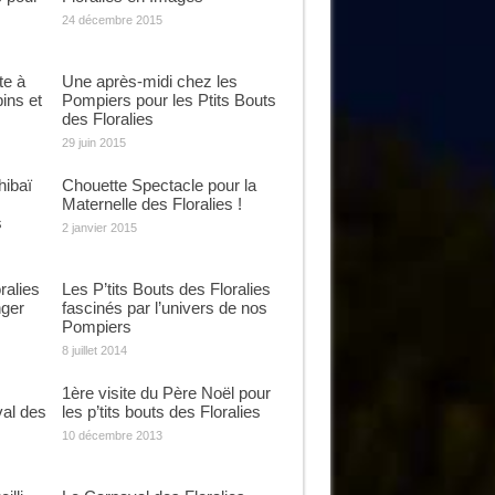
24 décembre 2015
te à
Une après-midi chez les
ins et
Pompiers pour les Ptits Bouts
des Floralies
29 juin 2015
hibaï
Chouette Spectacle pour la
Maternelle des Floralies !
s
2 janvier 2015
ralies
Les P’tits Bouts des Floralies
nger
fascinés par l’univers de nos
Pompiers
8 juillet 2014
s
1ère visite du Père Noël pour
val des
les p’tits bouts des Floralies
10 décembre 2013