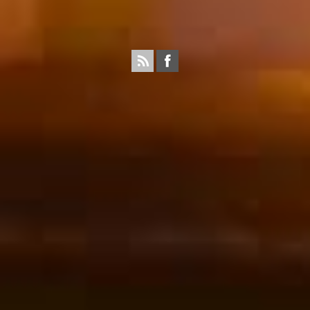
Propulsé par wordpress. Théme Sahifa modifié et
configuré par Résonance communication