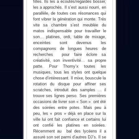
filles. Ils les a écoutés/regardés bosser,
les a approchés. Il s’est aussi nourri, en
parallèle, de toutes ces résonances qui
font vibrer la génération qui monte. Très
vite sa chambre s’est meublée du
matos indispensable pour travailler le
son… platines, ordi, table de mixage,
enceintes sont devenus les
compagnons de longues heures de
recherches pour faire éclore sa
créativité, son inventivité… sa propre
patte. Pour Thomy’x toutes les
musiques, tous les styles ont quelque
chose d’intéressant. Il mixe, bouscule la
rotation du disque pour affiner ses
scratches, introduit des samples … il
trouve ses lignes perso. Ses premières
occasions de livrer son « Son » ont été
des soirées entre potes. Mais peu à
peu, les « pros » déjà en place sur la
ville lui ont fait confiance et certains lui
ont confié les platines en soirées.
Récemment au bal des lycéens il a
assuré son set parmi d’autres DJ’s. Il se