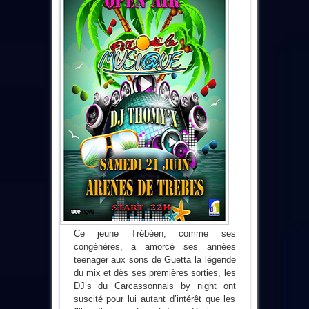
Ce jeune Trébéen, comme ses
congénères, a amorcé ses années
teenager aux sons de Guetta la légende
du mix et dès ses premières sorties, les
DJ’s du Carcassonnais by night ont
suscité pour lui autant d’intérêt que les