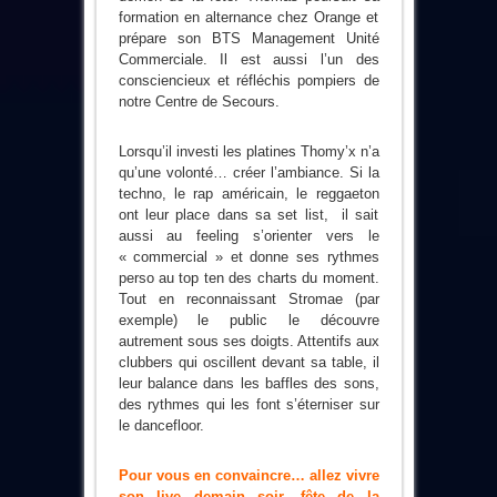
formation en alternance chez Orange et
prépare son BTS Management Unité
Commerciale. Il est aussi l’un des
consciencieux et réfléchis pompiers de
notre Centre de Secours.
Lorsqu’il investi les platines Thomy’x n’a
qu’une volonté… créer l’ambiance. Si la
techno, le rap américain, le reggaeton
ont leur place dans sa set list, il sait
aussi au feeling s’orienter vers le
« commercial » et donne ses rythmes
perso au top ten des charts du moment.
Tout en reconnaissant Stromae (par
exemple) le public le découvre
autrement sous ses doigts. Attentifs aux
clubbers qui oscillent devant sa table, il
leur balance dans les baffles des sons,
des rythmes qui les font s’éterniser sur
le dancefloor.
Pour vous en convaincre… allez vivre
son live demain soir, fête de la