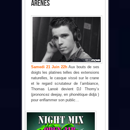
Arènes
Samedi 21 Juin 22h
Aux bouts de ses
doigts les platines telles des extensions
naturelles, le casque vissé sur le crane
et le regard scrutateur de l’ambiance,
Thomas Lanoë devient DJ Thomy’x
(prononcez deejay, en phonétique didjä )
pour enflammer son public…