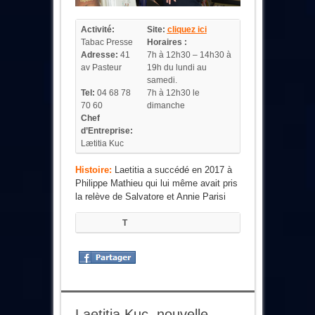
Activité:
Site:
cliquez ici
Tabac Presse
Horaires :
Adresse:
41
7h à 12h30 – 14h30 à
av Pasteur
19h du lundi au
samedi.
Tel:
04 68 78
7h à 12h30 le
70 60
dimanche
Chef
d’Entreprise:
Lætitia Kuc
Histoire:
Laetitia a succédé en 2017 à
Philippe Mathieu qui lui même avait pris
la relève de Salvatore et Annie Parisi
T
Laetitia Kuc, nouvelle