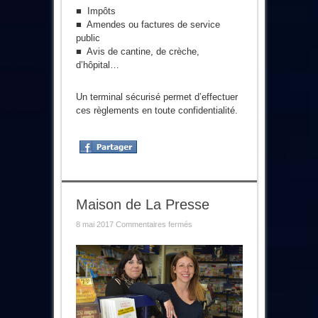
■ Impôts
■ Amendes ou factures de service
public
■ Avis de cantine, de crèche,
d’hôpital…
Un terminal sécurisé permet d’effectuer
ces règlements en toute confidentialité.
Maison de La Presse
sur
8 mai 2017
Commentaires fermés
Maison
de
La
Presse