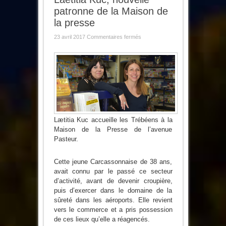
patronne de la Maison de
la presse
sur
23 avril 2017
Commentaires fermés
Laetitia
Kuc,
nouvelle
patronne
de
la
Maison
de
la
presse
Lætitia Kuc accueille les Trébéens à la
Maison de la Presse de l’avenue
Pasteur.
Cette jeune Carcassonnaise de 38 ans,
avait connu par le passé ce secteur
d’activité, avant de devenir croupière,
puis d’exercer dans le domaine de la
sûreté dans les aéroports. Elle revient
vers le commerce et a pris possession
de ces lieux qu’elle a réagencés.