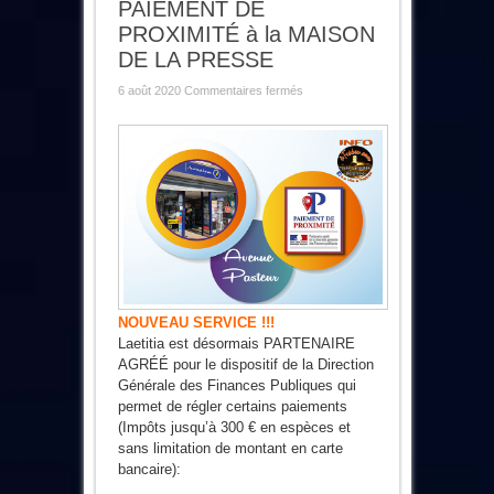
PAIEMENT DE
PROXIMITÉ à la MAISON
DE LA PRESSE
sur
6 août 2020
Commentaires fermés
PAIEMENT
DE
PROXIMITÉ
à
la
MAISON
DE
LA
PRESSE
NOUVEAU SERVICE !!!
Laetitia est désormais PARTENAIRE
AGRÉÉ pour le dispositif de la Direction
Générale des Finances Publiques qui
permet de régler certains paiements
(Impôts jusqu’à 300 € en espèces et
sans limitation de montant en carte
bancaire):