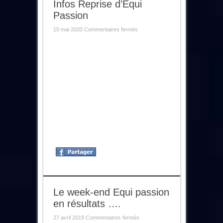
Infos Reprise d’Equi
Passion
sur
15 mai 2020
Commentaires fermés
Infos
Reprise
d’Equi
Passion
Le week-end Equi passion
en résultats ….
sur
27 avril 2019
Commentaires fermés