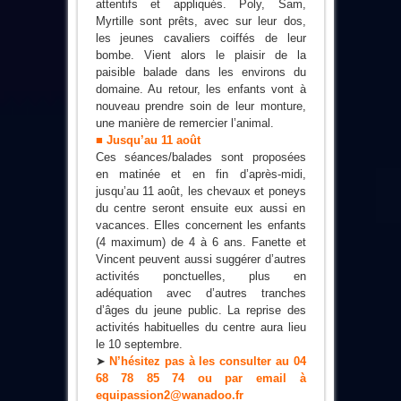
attentifs et appliqués. Poly, Sam,
Myrtille sont prêts, avec sur leur dos,
les jeunes cavaliers coiffés de leur
bombe. Vient alors le plaisir de la
paisible balade dans les environs du
domaine. Au retour, les enfants vont à
nouveau prendre soin de leur monture,
une manière de remercier l’animal.
■ Jusqu’au 11 août
Ces séances/balades sont proposées
en matinée et en fin d’après-midi,
jusqu’au 11 août, les chevaux et poneys
du centre seront ensuite eux aussi en
vacances. Elles concernent les enfants
(4 maximum) de 4 à 6 ans. Fanette et
Vincent peuvent aussi suggérer d’autres
activités ponctuelles, plus en
adéquation avec d’autres tranches
d’âges du jeune public. La reprise des
activités habituelles du centre aura lieu
le 10 septembre.
➤
N’hésitez pas à les consulter au 04
68 78 85 74 ou par email à
equipassion2@wanadoo.fr