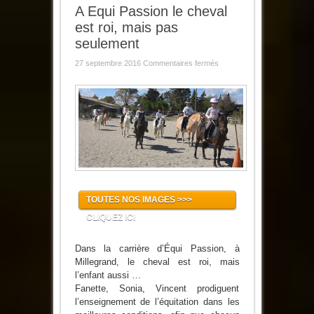
A Equi Passion le cheval
est roi, mais pas
seulement
sur
27 septembre 2016
Commentaires fermés
A
Equi
Passion
le
cheval
est
roi,
mais
pas
seulement
TOUTES NOS IMAGES >>>
CLIQUEZ ICI
Dans la carrière d’Équi Passion, à
Millegrand, le cheval est roi, mais
l’enfant aussi …
Fanette, Sonia, Vincent prodiguent
l’enseignement de l’équitation dans les