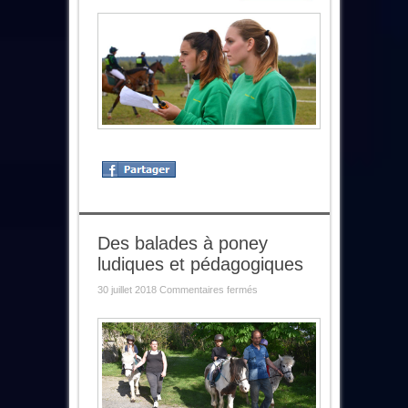
Des balades à poney
ludiques et pédagogiques
sur
30 juillet 2018
Commentaires fermés
Des
balades
à
poney
ludiques
et
pédagogiques