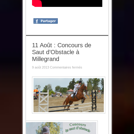
11 Août : Concours de
Saut d’Obstacle à
Millegrand
sur
9 août 2013
Commentaires fermés
11
Août
:
Concours
de
Saut
d’Obstacle
à
Millegrand