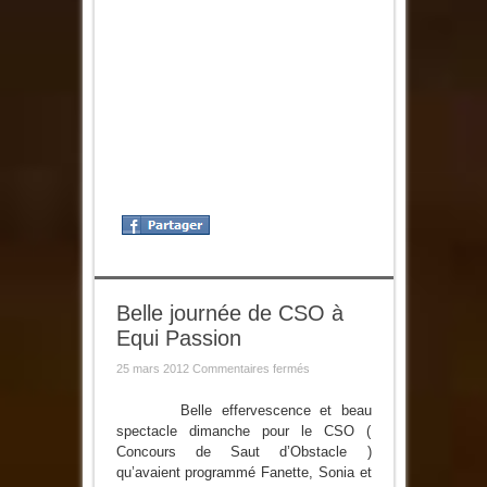
Belle journée de CSO à
Equi Passion
sur
25 mars 2012
Commentaires fermés
Belle
journée
de
Belle effervescence et beau
CSO
spectacle dimanche pour le CSO (
à
Equi
Concours de Saut d’Obstacle )
Passion
qu’avaient programmé Fanette, Sonia et