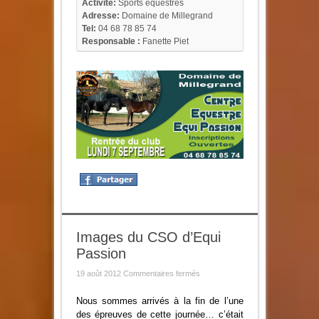
Activité:
Sports équestres
Adresse:
Domaine de Millegrand
Tel:
04 68 78 85 74
Responsable :
Fanette Piet
Images du CSO d’Equi
Passion
sur
19 août 2012
Commentaires fermés
Images
du
CSO
Nous sommes arrivés à la fin de l’une
d’Equi
des épreuves de cette journée… c’était
Passion