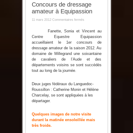
Concours de dressage
amateur à Equipassion
sur
11 mars 2012
Commentaires fermés
Concours
de
dressage
Fanette, Sonia et Vincent au
amateur
Centre Equestre Equipassion
à
Equipassion
accueillaient le 1er concours de
dressage amateur de la saison 2012. Au
domaine de Millegrand une soixantaine
de cavaliers de l’Aude et des
départements voisins se sont succédés
tout au long de la journée.
Deux juges fédéraux du Languedoc-
Roussillon : Catherine Monin et Hélène
Charcelay, se sont appliquées à les
départager.
Quelques images de notre visite
durant la matinée ensoleillée mais
très froide.