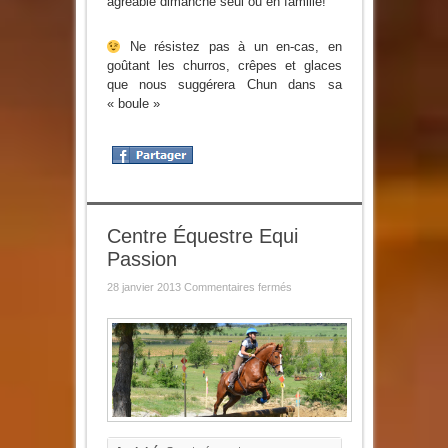
agréable dimanche seul ou en famille!
Ne résistez pas à un en-cas, en
goûtant les churros, crêpes et glaces
que nous suggérera Chun dans sa
« boule »
Centre Équestre Equi
Passion
sur
28 janvier 2013
Commentaires fermés
Centre
Équestre
Equi
Passion