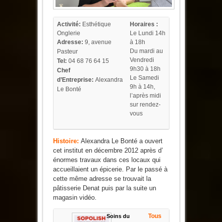
Activité:
Esthétique
Horaires :
Onglerie
Le Lundi 14h
Adresse:
9
, avenue
à 18h
Du mardi au
Pasteur
Vendredi
Tel:
04 68 76 64 15
9h30 à 18h
Chef
Le Samedi
d’Entreprise:
Alexandra
9h à 14h,
Le Bonté
l’après midi
sur rendez-
vous
Histoire:
Alexandra Le Bonté a ouvert
cet institut en décembre 2012 après d’
énormes travaux dans ces locaux qui
accueillaient un épicerie. Par le passé à
cette même adresse se trouvait la
pâtisserie Denat puis par la suite un
magasin vidéo.
Tous
Soins du