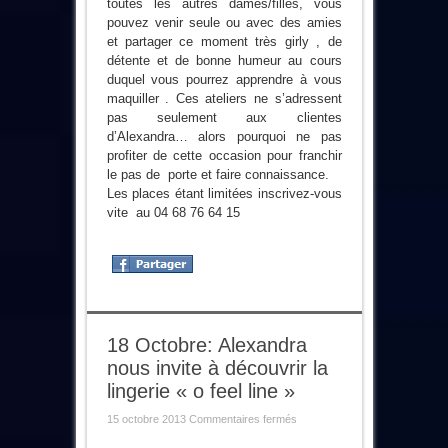
toutes les autres dames/filles, vous
pouvez venir seule ou avec des amies
et partager ce moment très girly , de
détente et de bonne humeur au cours
duquel vous pourrez apprendre à vous
maquiller . Ces ateliers ne s’adressent
pas seulement aux clientes
d’Alexandra… alors pourquoi ne pas
profiter de cette occasion pour franchir
le pas de porte et faire connaissance.
Les places étant limitées inscrivez-vous
vite au 04 68 76 64 15
18 Octobre: Alexandra
nous invite à découvrir la
lingerie « o feel line »
sur
15 octobre 2013
Commentaires fermés
18
Octobre: