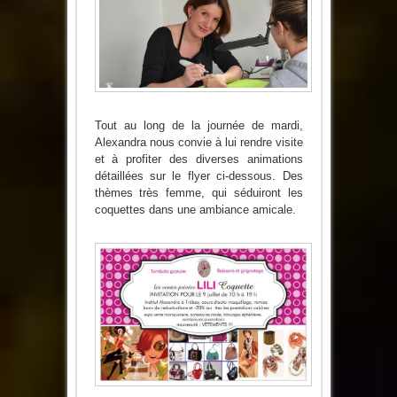
suggère
une
journée
très
femme
Tout au long de la journée de mardi,
Alexandra nous convie à lui rendre visite
et à profiter des diverses animations
détaillées sur le flyer ci-dessous. Des
thèmes très femme, qui séduiront les
coquettes dans une ambiance amicale.