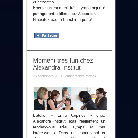
et seyantes.
Encore un moment très sympathique à
partager entre filles chez Alexandra…
N’hésitez pas à franchir la porte!
Moment très fun chez
Alexandra Institut
sur
28 septembre 2013
Commentaires fermés
Moment
très
fun
chez
Alexandra
Institut
L’atelier « Entre Copines » chez
Alexandra institut était réellement un
rendez-vous très sympa et très
intéressants. Dans un esprit cool et