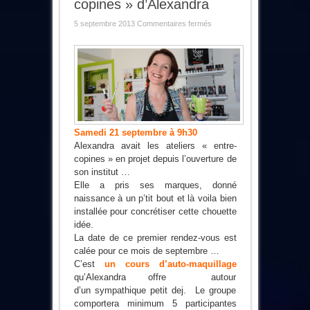
copines » d’Alexandra
sur
5 septembre 2013
Commentaires fermés
Les
ateliers
« entre-
copines »
d’Alexandra
Samedi 21 septembre à 9h30
Alexandra avait les ateliers « entre-
copines » en projet depuis l’ouverture de
son institut …
Elle a pris ses marques, donné
naissance à un p’tit bout et là voila bien
installée pour concrétiser cette chouette
idée.
La date de ce premier rendez-vous est
calée pour ce mois de septembre …
C’est
un cours d’auto-maquillage
qu’Alexandra offre autour
d’un sympathique petit dej. Le groupe
comportera minimum 5 participantes