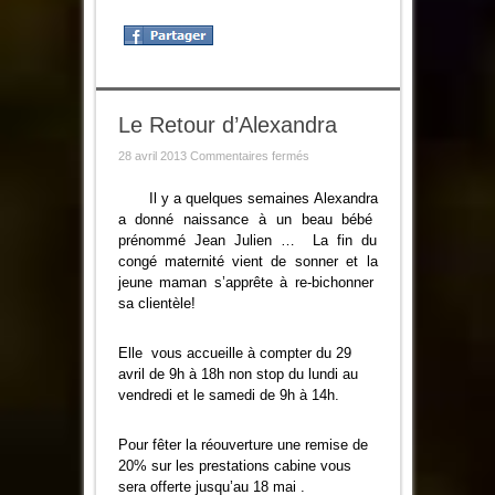
Le Retour d’Alexandra
sur
28 avril 2013
Commentaires fermés
Le
Retour
d’Alexandra
Il y a quelques semaines Alexandra
a donné naissance à un beau bébé
prénommé Jean Julien … La fin du
congé maternité vient de sonner
et la
jeune maman s’apprête à re-bichonner
sa clientèle!
Elle
vous accueille à compter du 29
avril de 9h à 18h non stop du lundi au
vendredi et le samedi de 9h à 14h.
Pour fêter la réouverture une remise de
20% sur les prestations cabine vous
sera offerte jusqu’au 18 mai .