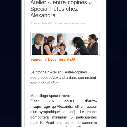
Atelier « entre-copines »
Spécial Fêtes chez
Alexandra
sur
3 décembre 2013
Commentaires fermés
Atelier
« entre-
copines »
Spécial
Fêtes
chez
Alexandra
S
amedi 7 Décembre 9h30
Le prochain Atelier « entre-copines »
que propose Alexandra dans son institut
sera spécial fêtes
Maquillage spécial réveillon!!
C’est
un cours d’auto-
maquillage
qu’Alexandra offre autour
d’un sympathique petit dej. Le groupe
comportera minimum 5 participantes
maxi 10. Point n’est besoin de connaitre