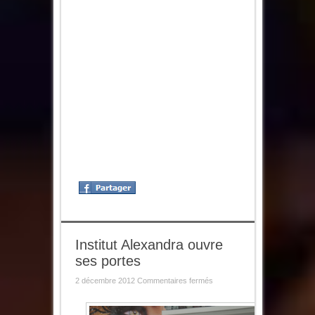
Institut Alexandra ouvre
ses portes
sur
2 décembre 2012
Commentaires fermés
Institut
Alexandra
ouvre
ses