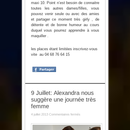
maxi 10. Point n’est besoin de connaitre
toutes les autres dames/filles, vous
pouvez venir seule ou avec des amies
et partager ce moment très girly , de
détente et de bonne humeur au cours
duquel vous pourrez apprendre à vous
maquiller .
les places étant limitées inscrivez-vous
vite au 04 68 76 64 15
9 Juillet: Alexandra nous
suggère une journée très
femme
sur
4 juillet 2013
Commentaires fermés
9
Juillet:
Alexandra
nous