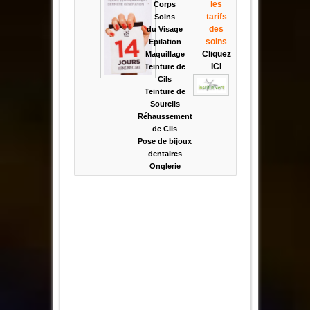
les
Corps
tarifs
Soins
des
du
Visage
soins
Epilation
Cliquez
Maquillage
ICI
Teinture de
Cils
Teinture de
Sourcils
Réhaussement
de Cils
Pose de bijoux
dentaires
Onglerie