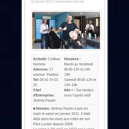
sur
31 janvier 2013
Commentaires fermés
J-
Hair
Activité:
Coiffure
Horaires :
Homme
Mardi au Vendredi
Adresse:
17
8h30-12h et 14h
avenue Pasteur
19h
Tel:
06 61 54 01
Samedi 8h30-12h et
25
14h-18h
Chef
Info + :
Sur rendez-
d’Entreprise:
vous l’après midi
Jérémy Paulin
■ Histoire:
Jérémy Paulin a pris en
main le salon en janvier 2011. Il était
déjà dans les murs aux cotés de son
Père Lucien depuis 2008.