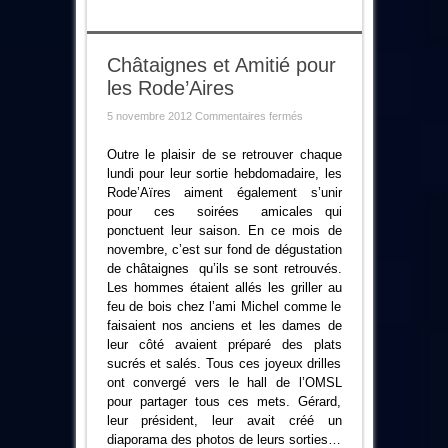
Châtaignes et Amitié pour
les Rode’Aires
sur
5 novembre 2012
Commentaires fermés
Châtaignes
et
Amitié
Outre le plaisir de se retrouver chaque
pour
lundi pour leur sortie hebdomadaire, les
les
Rode’Aires
Rode’Aïres aiment également s’unir
pour ces soirées amicales qui
ponctuent leur saison. En ce mois de
novembre, c’est sur fond de dégustation
de châtaignes qu’ils se sont retrouvés.
Les hommes étaient allés les griller au
feu de bois chez l’ami Michel comme le
faisaient nos anciens et les dames de
leur côté avaient préparé des plats
sucrés et salés. Tous ces joyeux drilles
ont convergé vers le hall de l’OMSL
pour partager tous ces mets. Gérard,
leur président, leur avait créé un
diaporama des photos de leurs sorties…