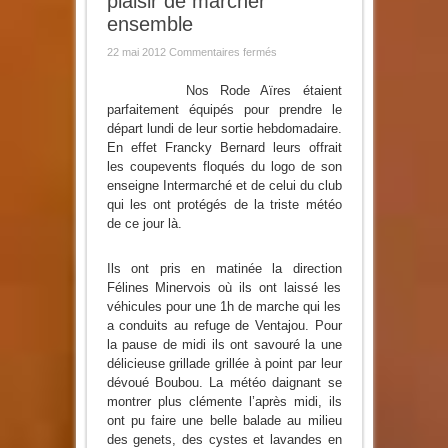
plaisir de marcher
ensemble
sur
22 mai 2012
Commentaires fermés
Les
Rode
Aïres
Nos Rode Aïres étaient
ou
parfaitement équipés pour prendre le
le
plaisir
départ lundi de leur sortie hebdomadaire.
de
En effet Francky Bernard leurs offrait
marcher
ensemble
les coupevents floqués du logo de son
enseigne Intermarché et de celui du club
qui les ont protégés de la triste météo
de ce jour là.
Ils ont pris en matinée la direction
Félines Minervois où ils ont laissé les
véhicules pour une 1h de marche qui les
a conduits au refuge de Ventajou. Pour
la pause de midi ils ont savouré la une
délicieuse grillade grillée à point par leur
dévoué Boubou. La météo daignant se
montrer plus clémente l’après midi, ils
ont pu faire une belle balade au milieu
des genets, des cystes et lavandes en