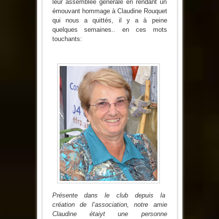
leur assemblée générale en rendant un
pour
émouvant hommage à Claudine Rouquet
les
Rode’Aïres
qui nous a quittés, il y a à peine
quelques semaines.. en ces mots
touchants:
Présente dans le club depuis la
création de l’association, notre amie
Claudine étaiyt une personne