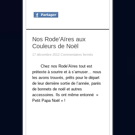
Nos Rode’Aïres aux
Couleurs de Noël
sur
17 décembre 2012
Commentaires fermés
Nos
Rode’Aïres
aux
Chez nos Rode’Aïres tout est
Couleurs
prétexte à sourire et à s’amuser… nous
de
Noël
les avons trouvés, prêts pour le départ
de leur dernière sortie de l’année, parés
de bonnets de noël et autres
accessoires. Ils ont même entonné »
Petit Papa Noël » !