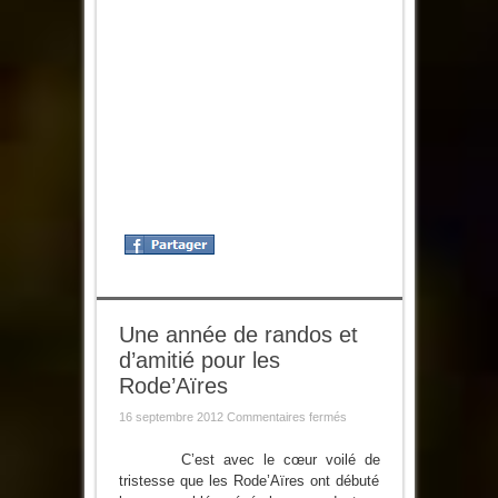
Une année de randos et
d’amitié pour les
Rode’Aïres
sur
16 septembre 2012
Commentaires fermés
Une
année
de
C’est avec le cœur voilé de
randos
tristesse que les Rode’Aïres ont débuté
et
d’amitié