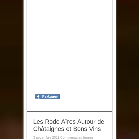
Les Rode Aïres Autour de
Châtaignes et Bons Vins
sur
3 novembre 2011
Commentaires fermés