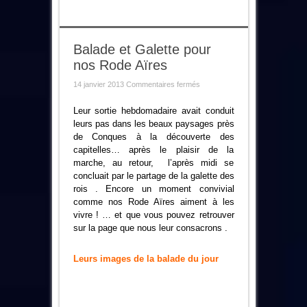
Balade et Galette pour
nos Rode Aïres
sur
14 janvier 2013
Commentaires fermés
Balade
et
Galette
Leur sortie hebdomadaire avait conduit
pour
leurs pas dans les beaux paysages près
nos
Rode
de Conques à la découverte des
Aïres
capitelles… après le plaisir de la
marche, au retour, l’après midi se
concluait par le partage de la galette des
rois . Encore un moment convivial
comme nos Rode Aïres aiment à les
vivre ! … et que vous pouvez retrouver
sur la page que nous leur consacrons .
Leurs images de la balade du jour