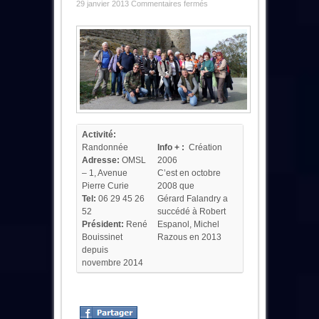
sur
29 janvier 2013
Commentaires fermés
Les
Rode’Aïres
Trébéens
Activité:
Randonnée
Info + :
Création
Adresse:
OMSL
2006
– 1, Avenue
C’est en octobre
Pierre Curie
2008 que
Tel:
06 29 45 26
Gérard Falandry a
52
succédé à Robert
Président:
René
Espanol, Michel
Bouissinet
Razous en 2013
depuis
novembre 2014