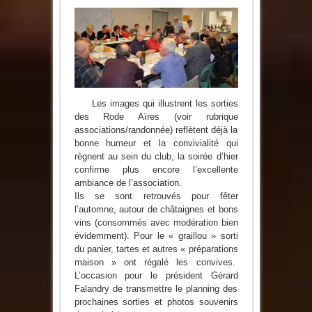
Les
Rode
Aïres
Autour
de
Châtaignes
et
Bons
Vins
Les images qui illustrent les sorties
des Rode Aïres (voir rubrique
associations/randonnée) reflètent déjà la
bonne humeur et la convivialité qui
règnent au sein du club, la soirée d’hier
confirme plus encore l’excellente
ambiance de l’association.
Ils se sont retrouvés pour fêter
l’automne, autour de châtaignes et bons
vins (consommés avec modération bien
évidemment). Pour le « graillou » sorti
du panier, tartes et autres « préparations
maison » ont régalé les convives.
L’occasion pour le président Gérard
Falandry de transmettre le planning des
prochaines sorties et photos souvenirs