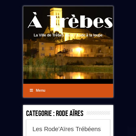
La Ville de Trèbes dans l'Aude à la loupe
Menu
Categorie :
Rode Aïres
Les Rode’Aïres Trébéens