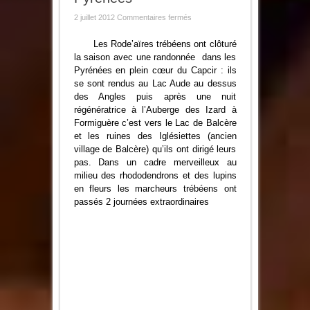
sur
2 juillet 2012
Commentaires fermés
Les
Rode’Aïres
dans
Les Rode’aïres trébéens ont clôturé
les
la saison avec une randonnée dans les
Pyrénées
Pyrénées en plein cœur du Capcir : ils
se sont rendus au Lac Aude au dessus
des Angles puis après une nuit
régénératrice à l’Auberge des Izard à
Formiguère c’est vers le Lac de Balcère
et les ruines des Iglésiettes (ancien
village de Balcère) qu’ils ont dirigé leurs
pas. Dans un cadre merveilleux au
milieu des rhododendrons et des lupins
en fleurs les marcheurs trébéens ont
passés 2 journées extraordinaires