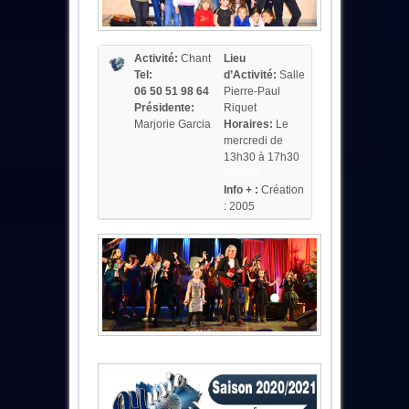
Activité:
Chant
Lieu
Tel:
d’Activité:
Salle
06 50 51 98 64
Pierre-Paul
Présidente:
Riquet
Marjorie Garcia
Horaires:
Le
mercredi de
13h30 à 17h30
XXXXX
Info + :
Création
: 2005