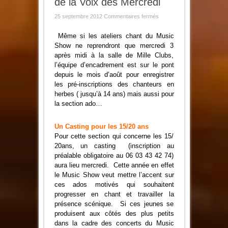
de la Voix dès Mercredi
sur
25 septembre 2012
Commentaires fermés
Le
Music
Show
Même si les ateliers chant du Music
redonne
Show ne reprendront que mercredi 3
de
la
après midi à la salle de Mille Clubs,
Voix
l’équipe d’encadrement est sur le pont
dès
Mercredi
depuis le mois d’août pour enregistrer
les pré-inscriptions des chanteurs en
herbes ( jusqu’à 14 ans) mais aussi pour
la section ado…
Un Casting pour les 15/20 ans
Pour cette section qui concerne les 15/
20ans, un casting (inscription au
préalable obligatoire au 06 03 43 42 74)
aura lieu mercredi. Cette année en effet
le Music Show veut mettre l’accent sur
ces ados motivés qui souhaitent
progresser en chant et travailler la
présence scénique. Si ces jeunes se
produisent aux côtés des plus petits
dans la cadre des concerts du Music