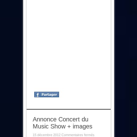
Annonce Concert du
Music Show + images
sur
15 décembre 2012
Commentaires fermés