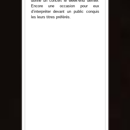
donné un concert le week-end dernier.
Peyriac
Encore une occasion pour eux
d’interpréter devant un public conquis
les leurs titres préférés.