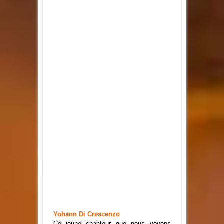
Yohann Di Crescenzo
Ce jeune chanteur que nous voyons