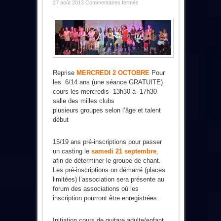
sur
27 août 2013
Commentaires fermés
Infos
Rentrée
Music
Show
Reprise
MERCREDI 2 OCTOBRE
Pour
les 6/14 ans (une séance GRATUITE)
cours les mercredis 13h30 à 17h30
salle des milles clubs
plusieurs groupes selon l’âge et talent
début
15/19 ans pré-inscriptions pour passer
un casting le
samedi 21 septembre
,
afin de déterminer le groupe de chant.
Les pré-inscriptions on démarré (places
limitées) l’association sera présente au
forum des associations où les
inscription pourront être enregistrées.
Initiation cours de guitare adulte/enfant