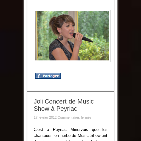
Joli Concert de Music
Show à Peyriac
sur
17 février 2012
Commentaires fermés
Joli
Concert
de
C’est à Peyriac Minervois que les
Music
chanteurs en herbe de Music Show ont
Show
à