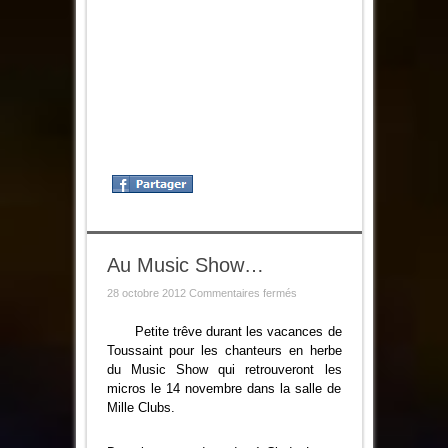
Au Music Show…
sur
28 octobre 2012
Commentaires fermés
Au
Music
Show…
Petite trêve durant les vacances de
Toussaint pour les chanteurs en herbe
du Music Show qui retrouveront les
micros le 14 novembre dans la salle de
Mille Clubs.