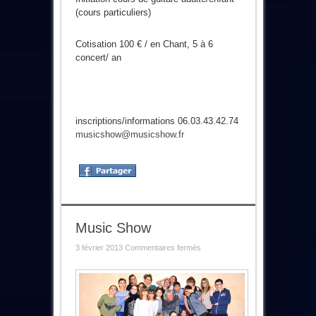
(cours particuliers)
Cotisation 100 € / en Chant, 5 à 6
concert/ an
inscriptions/informations 06.03.43.42.74
musicshow@musicshow.fr
Music Show
sur
3 février 2013
Commentaires fermés
Music
Show