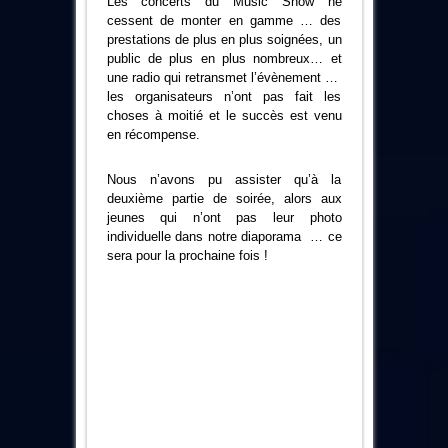
Les concerts du Music Show ne
le
cessent de monter en gamme … des
Music
Show
prestations de plus en plus soignées, un
public de plus en plus nombreux… et
une radio qui retransmet l’évènement …
les organisateurs n’ont pas fait les
choses à moitié et le succès est venu
en récompense.
Nous n’avons pu assister qu’à la
deuxième partie de soirée, alors aux
jeunes qui n’ont pas leur photo
individuelle dans notre diaporama … ce
sera pour la prochaine fois !