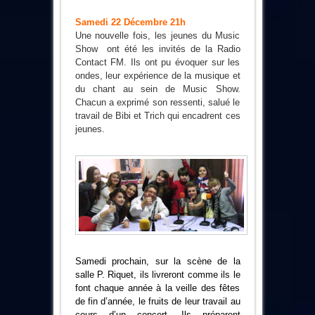
Annonce
Concert
du
Samedi 22 Décembre 21h
Music
Une nouvelle fois, les jeunes du Music
Show
+
Show ont été les invités de la Radio
images
Contact FM. Ils ont pu évoquer sur les
ondes, leur expérience de la musique et
du chant au sein de Music Show.
Chacun a exprimé son ressenti, salué le
travail de Bibi et Trich qui encadrent ces
jeunes.
Samedi prochain, sur la scène de la
salle P. Riquet, ils livreront comme ils le
font chaque année à la veille des fêtes
de fin d’année, le fruits de leur travail au
cours d’un concert. Ils préparent