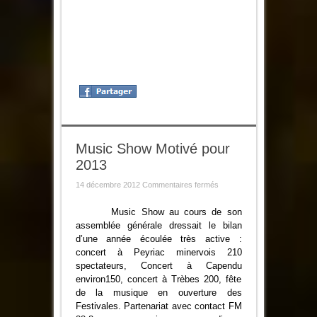
Music Show Motivé pour
2013
sur
14 décembre 2012
Commentaires fermés
Music
Show
Motivé
Music Show au cours de son
pour
assemblée générale dressait le bilan
2013
d’une année écoulée très active :
concert à Peyriac minervois 210
spectateurs, Concert à Capendu
environ150, concert à Trèbes 200, fête
de la musique en ouverture des
Festivales. Partenariat avec contact FM