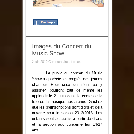
Images du Concert du
Music Show
sur
2 juin 2012
Commentaires fermés
Images
du
Concert
Le public du concert du Music
du
Show a apprécié les progrès des jeunes
Music
Show
chanteur. Pour ceux qui n’ont pu y
assister, pourront tout de même les
applaudir le
21 juin dans la cadre de la
fête de la musique aux arènes. Sachez
que les préinscriptions sont d’ors et déjà
ouverte pour la saison 2012/2013. Les
enfants sont accueillis à partir de 6 ans
et la section ado concerne les 14/17
ans.