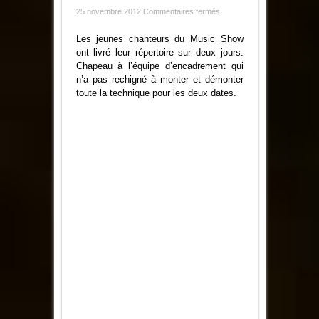
sur
25 novembre 2012
Commentaires fermés
Le
Concert
de
Les jeunes chanteurs du Music Show
Music
ont livré leur répertoire sur deux jours.
Show
au
Chapeau à l’équipe d’encadrement qui
Marché
n’a pas rechigné à monter et démonter
de
Noël
toute la technique pour les deux dates.