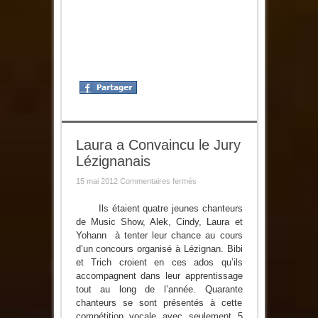
Laura a Convaincu le Jury
Lézignanais
sur
15 mai 2012
Commentaires fermés
Laura
a
Convaincu
Ils étaient quatre jeunes chanteurs
le
de Music Show, Alek, Cindy, Laura et
Jury
Lézignanais
Yohann à tenter leur chance au cours
d’un concours organisé à Lézignan. Bibi
et Trich croient en ces ados qu’ils
accompagnent dans leur apprentissage
tout au long de l’année. Quarante
chanteurs se sont présentés à cette
compétition vocale avec seulement 5