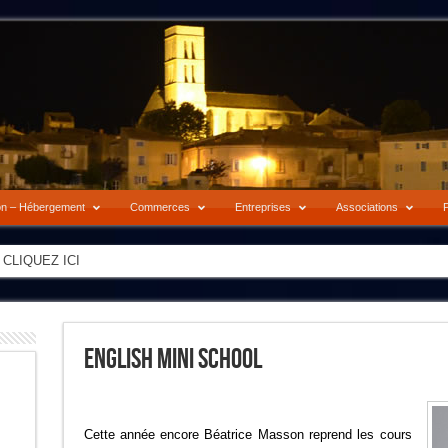
on – Hébergement
Commerces
Entreprises
Associations
P
-> CLIQUEZ ICI
English Mini School
Cette année encore Béatrice Masson reprend les cours