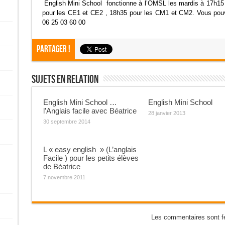
English Mini School fonctionne à l’OMSL les mardis à 17h15 
pour les CE1 et CE2 , 18h35 pour les CM1 et CM2. Vous pou
06 25 03 60 00
Partager !
Sujets En Relation
English Mini School …
English Mini School
l’Anglais facile avec Béatrice
28 janvier 2013
30 septembre 2014
L « easy english » (L’anglais
Facile ) pour les petits élèves
de Béatrice
7 novembre 2011
Les commentaires sont f