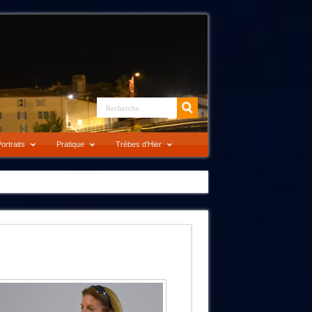
ortraits
Pratique
Trèbes d’Hier