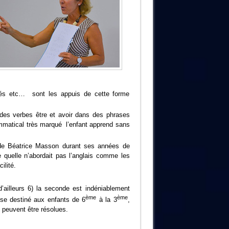
isés etc… sont les appuis de cette forme
n des verbes être et avoir dans des phrases
rammatical très marqué l’enfant apprend sans
 de Béatrice Masson durant ses années de
ue quelle n’abordait pas l’anglais comme les
ilité.
’ailleurs 6) la seconde est indéniablement
ème
ème
ise destiné aux enfants de 6
à la 3
,
és peuvent être résolues.