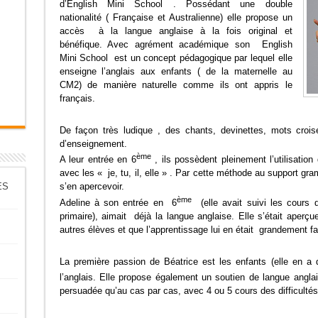
d’English Mini School . Possédant une double
nationalité ( Française et Australienne) elle propose un
accès à la langue anglaise à la fois original et
bénéfique. Avec agrément académique son English
Mini School est un concept pédagogique par lequel elle
enseigne l’anglais aux enfants ( de la maternelle au
CM2) de manière naturelle comme ils ont appris le
français.
De façon très ludique , des chants, devinettes, mots cro
d’enseignement.
ème
A leur entrée en 6
, ils possèdent pleinement l’utilisatio
avec les « je, tu, il, elle » . Par cette méthode au support g
ES
s’en apercevoir.
ème
Adeline à son entrée en 6
(elle avait suivi les cours
primaire), aimait déjà la langue anglaise. Elle s’était aperç
autres élèves et que l’apprentissage lui en était grandement fac
La première passion de Béatrice est les enfants (elle en a d
l’anglais. Elle propose également un soutien de langue angla
persuadée qu’au cas par cas, avec 4 ou 5 cours des difficult